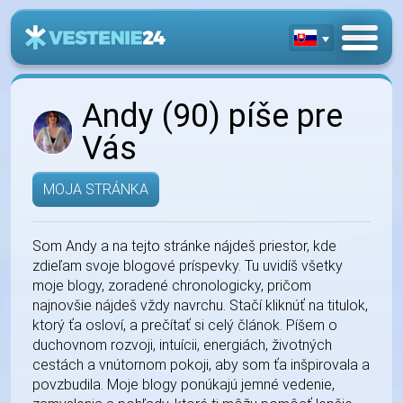
Andy (90) píše pre
Vás
MOJA STRÁNKA
Som Andy a na tejto stránke nájdeš priestor, kde
zdieľam svoje blogové príspevky. Tu uvidíš všetky
moje blogy, zoradené chronologicky, pričom
najnovšie nájdeš vždy navrchu. Stačí kliknúť na titulok,
ktorý ťa osloví, a prečítať si celý článok. Píšem o
duchovnom rozvoji, intuícii, energiách, životných
cestách a vnútornom pokoji, aby som ťa inšpirovala a
povzbudila. Moje blogy ponúkajú jemné vedenie,