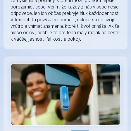
zamyslenia a pohľady, ktoré ti môžu pomôcť lepšie
porozumieť sebe. Verím, že každý z nás v sebe nesie
odpovede, len ich občas prekryje hluk každodennosti.
V textoch ťa pozývam spomaliť, naladiť sa na svoje
vnútro a vnímať znamenia, ktoré ti život prináša. Ak ťa
niečo osloví, nech je to pre teba malý maják na ceste
k väčšej jasnosti, ľahkosti a pokoju.