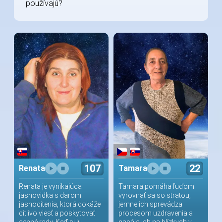
používajú?
107
22
Renata
Tamara
Renata je vynikajúca
Tamara pomáha ľuďom
jasnovidka s darom
vyrovnať sa so stratou,
jasnocítenia, ktorá dokáže
jemne ich sprevádza
citlivo viesť a poskytovať
procesom uzdravenia a