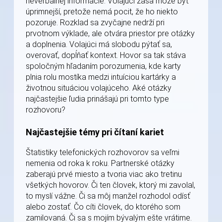
neverbálnej informácie. Volajúci zasa môže byť
úprimnejší, pretože nemá pocit, že ho niekto
pozoruje. Rozklad sa zvyčajne nedrží pri
prvotnom výklade, ale otvára priestor pre otázky
a doplnenia. Volajúci má slobodu pýtať sa,
overovať, dopĺňať kontext. Hovor sa tak stáva
spoločným hľadaním porozumenia, kde karty
plnia rolu mostíka medzi intuíciou kartárky a
životnou situáciou volajúceho. Aké otázky
najčastejšie ľudia prinášajú pri tomto type
rozhovoru?
Najčastejšie témy pri čítaní kariet
Štatistiky telefonických rozhovorov sa veľmi
nemenia od roka k roku. Partnerské otázky
zaberajú prvé miesto a tvoria viac ako tretinu
všetkých hovorov. Či ten človek, ktorý mi zavolal,
to myslí vážne. Či sa môj manžel rozhodol odísť
alebo zostať. Čo cíti človek, do ktorého som
zamilovaná. Či sa s mojím bývalým ešte vrátime.