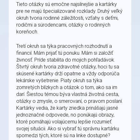
Tieto otázky sú emočne najsilnejšie a kartárky
pre ne majú špecializované rozklady. Druhý veľký
okruh tvoria rodinné záležitosti, vzťahy s deťmi,
rodičmi a súrodencami, otázky o rodinných
koreňoch.
Tretí okruh sa týka pracovných rozhodnutí a
financií. Mám prijať tú ponuku. Mám si založiť
živnosť. Príde stabilita do mojich pohľadávok.
Štvrtý okruh tvoria zdravotné otázky, hoci tu sa
skúsené kartárky drží opatrne a vždy odporúča
lekárske vyšetrenie. Piaty okruh sa týka
zomretých blízkych a otázok o tom, ako sa im
darí. Šiestou témou býva vlastná životná cesta,
otázky o zmysle, o smerovaní, o pravom poslaní.
Kartárky vedia, že karty zriedka prinášajú jasné
jednoznačné odpovede, no ponúkajú obrazy,
ktoré pomáhajú volajúcemu lepšie rozumieť
svojej situácii. Ako si vybrať tú správnu kartárku
spomedzi tých, ktoré sú na linke dostupné?