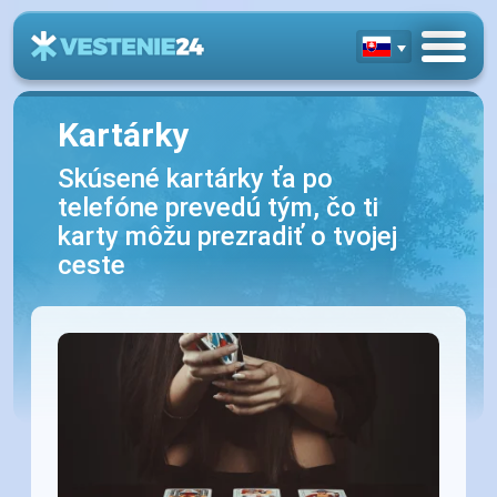
Kartárky
Skúsené kartárky ťa po
telefóne prevedú tým, čo ti
karty môžu prezradiť o tvojej
ceste