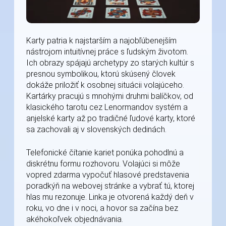
Karty patria k najstarším a najobľúbenejším
nástrojom intuitívnej práce s ľudským životom.
Ich obrazy spájajú archetypy zo starých kultúr s
presnou symbolikou, ktorú skúsený človek
dokáže priložiť k osobnej situácii volajúceho.
Kartárky pracujú s mnohými druhmi balíčkov, od
klasického tarotu cez Lenormandov systém a
anjelské karty až po tradičné ľudové karty, ktoré
sa zachovali aj v slovenských dedinách.
Telefonické čítanie kariet ponúka pohodlnú a
diskrétnu formu rozhovoru. Volajúci si môže
vopred zdarma vypočuť hlasové predstavenia
poradkýň na webovej stránke a vybrať tú, ktorej
hlas mu rezonuje. Linka je otvorená každý deň v
roku, vo dne i v noci, a hovor sa začína bez
akéhokoľvek objednávania.