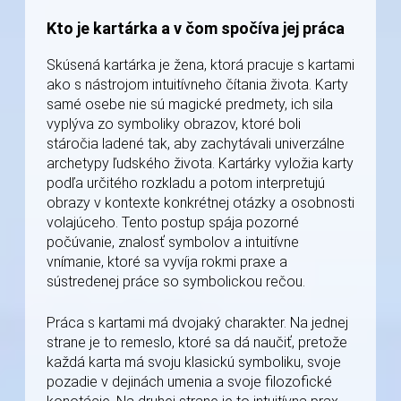
Kto je kartárka a v čom spočíva jej práca
Skúsená kartárka je žena, ktorá pracuje s kartami
ako s nástrojom intuitívneho čítania života. Karty
samé osebe nie sú magické predmety, ich sila
vyplýva zo symboliky obrazov, ktoré boli
stáročia ladené tak, aby zachytávali univerzálne
archetypy ľudského života. Kartárky vyložia karty
podľa určitého rozkladu a potom interpretujú
obrazy v kontexte konkrétnej otázky a osobnosti
volajúceho. Tento postup spája pozorné
počúvanie, znalosť symbolov a intuitívne
vnímanie, ktoré sa vyvíja rokmi praxe a
sústredenej práce so symbolickou rečou.
Práca s kartami má dvojaký charakter. Na jednej
strane je to remeslo, ktoré sa dá naučiť, pretože
každá karta má svoju klasickú symboliku, svoje
pozadie v dejinách umenia a svoje filozofické