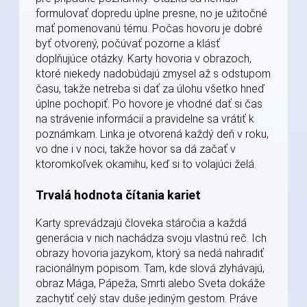
formulovať dopredu úplne presne, no je užitočné
mať pomenovanú tému. Počas hovoru je dobré
byť otvorený, počúvať pozorne a klásť
doplňujúce otázky. Karty hovoria v obrazoch,
ktoré niekedy nadobúdajú zmysel až s odstupom
času, takže netreba si dať za úlohu všetko hneď
úplne pochopiť. Po hovore je vhodné dať si čas
na strávenie informácií a pravidelne sa vrátiť k
poznámkam. Linka je otvorená každý deň v roku,
vo dne i v noci, takže hovor sa dá začať v
ktoromkoľvek okamihu, keď si to volajúci želá.
Trvalá hodnota čítania kariet
Karty sprevádzajú človeka stáročia a každá
generácia v nich nachádza svoju vlastnú reč. Ich
obrazy hovoria jazykom, ktorý sa nedá nahradiť
racionálnym popisom. Tam, kde slová zlyhávajú,
obraz Mága, Pápeža, Smrti alebo Sveta dokáže
zachytiť celý stav duše jediným gestom. Práve