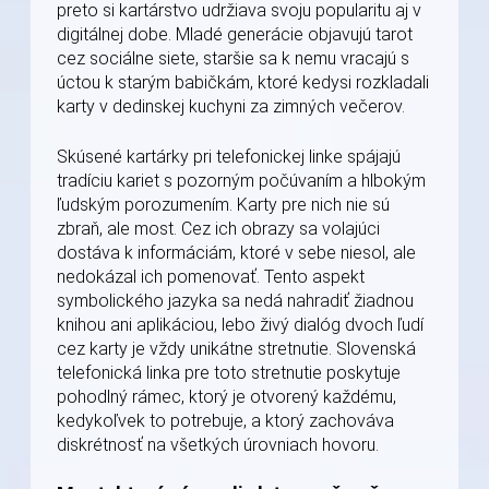
preto si kartárstvo udržiava svoju popularitu aj v
digitálnej dobe. Mladé generácie objavujú tarot
cez sociálne siete, staršie sa k nemu vracajú s
úctou k starým babičkám, ktoré kedysi rozkladali
karty v dedinskej kuchyni za zimných večerov.
Skúsené kartárky pri telefonickej linke spájajú
tradíciu kariet s pozorným počúvaním a hlbokým
ľudským porozumením. Karty pre nich nie sú
zbraň, ale most. Cez ich obrazy sa volajúci
dostáva k informáciám, ktoré v sebe niesol, ale
nedokázal ich pomenovať. Tento aspekt
symbolického jazyka sa nedá nahradiť žiadnou
knihou ani aplikáciou, lebo živý dialóg dvoch ľudí
cez karty je vždy unikátne stretnutie. Slovenská
telefonická linka pre toto stretnutie poskytuje
pohodlný rámec, ktorý je otvorený každému,
kedykoľvek to potrebuje, a ktorý zachováva
diskrétnosť na všetkých úrovniach hovoru.