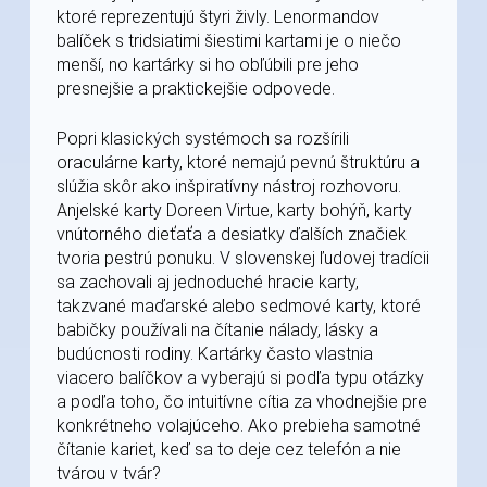
ktoré reprezentujú štyri živly. Lenormandov
balíček s tridsiatimi šiestimi kartami je o niečo
menší, no kartárky si ho obľúbili pre jeho
presnejšie a praktickejšie odpovede.
Popri klasických systémoch sa rozšírili
oraculárne karty, ktoré nemajú pevnú štruktúru a
slúžia skôr ako inšpiratívny nástroj rozhovoru.
Anjelské karty Doreen Virtue, karty bohýň, karty
vnútorného dieťaťa a desiatky ďalších značiek
tvoria pestrú ponuku. V slovenskej ľudovej tradícii
sa zachovali aj jednoduché hracie karty,
takzvané maďarské alebo sedmové karty, ktoré
babičky používali na čítanie nálady, lásky a
budúcnosti rodiny. Kartárky často vlastnia
viacero balíčkov a vyberajú si podľa typu otázky
a podľa toho, čo intuitívne cítia za vhodnejšie pre
konkrétneho volajúceho. Ako prebieha samotné
čítanie kariet, keď sa to deje cez telefón a nie
tvárou v tvár?