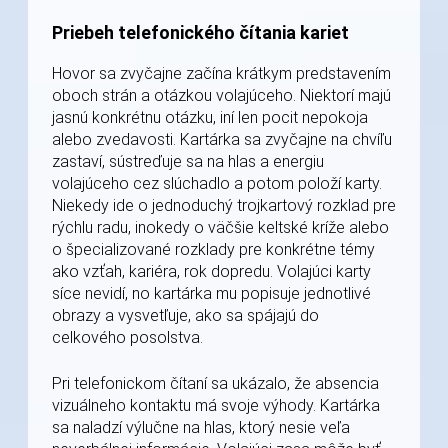
Priebeh telefonického čítania kariet
Hovor sa zvyčajne začína krátkym predstavením
oboch strán a otázkou volajúceho. Niektorí majú
jasnú konkrétnu otázku, iní len pocit nepokoja
alebo zvedavosti. Kartárka sa zvyčajne na chvíľu
zastaví, sústreďuje sa na hlas a energiu
volajúceho cez slúchadlo a potom položí karty.
Niekedy ide o jednoduchý trojkartový rozklad pre
rýchlu radu, inokedy o väčšie keltské kríže alebo
o špecializované rozklady pre konkrétne témy
ako vzťah, kariéra, rok dopredu. Volajúci karty
síce nevidí, no kartárka mu popisuje jednotlivé
obrazy a vysvetľuje, ako sa spájajú do
celkového posolstva.
Pri telefonickom čítaní sa ukázalo, že absencia
vizuálneho kontaktu má svoje výhody. Kartárka
sa naladzí výlučne na hlas, ktorý nesie veľa