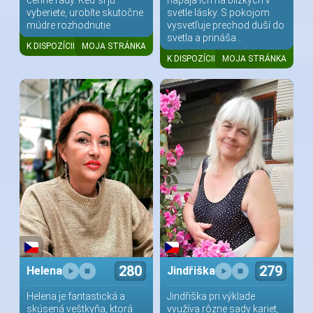
cenné rady. Keď si ju
napája ich na blízkych v
vyberiete, urobíte skutočne
svetle lásky. S pokojom
múdre rozhodnutie
vysvetľuje prechod duší do
svetla a prináša...
K DISPOZÍCII
MOJA STRÁNKA
K DISPOZÍCII
MOJA STRÁNKA
280
279
Helena
Jindřiška
Helena je fantastická a
Jindřiška pri výklade
skúsená veštkyňa, ktorá
využíva rôzne sady kariet,