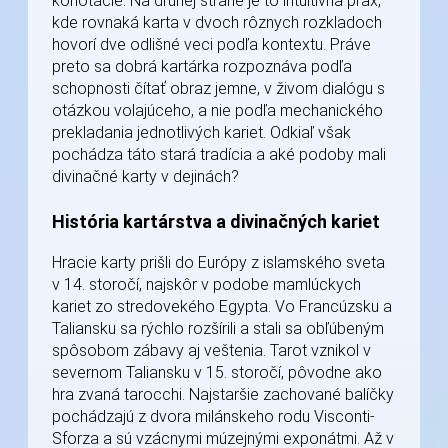
konotácie. Na druhej strane je to intuitívna prax,
kde rovnaká karta v dvoch rôznych rozkladoch
hovorí dve odlišné veci podľa kontextu. Práve
preto sa dobrá kartárka rozpoznáva podľa
schopnosti čítať obraz jemne, v živom dialógu s
otázkou volajúceho, a nie podľa mechanického
prekladania jednotlivých kariet. Odkiaľ však
pochádza táto stará tradícia a aké podoby mali
divinačné karty v dejinách?
História kartárstva a divinačných kariet
Hracie karty prišli do Európy z islamského sveta
v 14. storočí, najskôr v podobe mamlúckych
kariet zo stredovekého Egypta. Vo Francúzsku a
Taliansku sa rýchlo rozšírili a stali sa obľúbeným
spôsobom zábavy aj veštenia. Tarot vznikol v
severnom Taliansku v 15. storočí, pôvodne ako
hra zvaná tarocchi. Najstaršie zachované balíčky
pochádzajú z dvora milánskeho rodu Visconti-
Sforza a sú vzácnymi múzejnými exponátmi. Až v