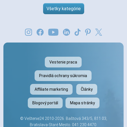
Všetky kategórie
Vestenie praca
Pravidlá ochrany súkromia
Affiliate marketing
Články
Blogový portál
Mapa stránky
©
Veštenie24
2010-2026. Baštová 343/5, 811 03,
Bratislava-Staré Mesto.
041 230 4470
.