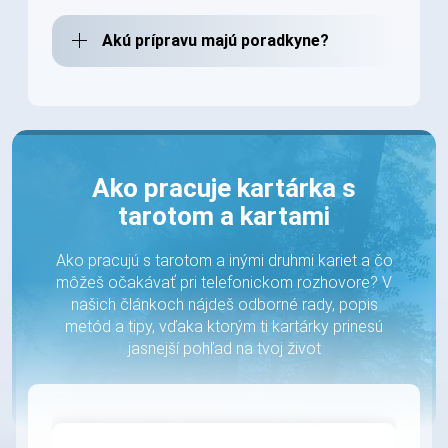
Akú prípravu majú poradkyne?
Ako pracuje kartárka s
tarotom a kartami
Ako pracujú s tarotom a inými druhmi kariet a čo
môžeš očakávať pri telefonickom rozhovore? V
našich článkoch nájdeš odborné rady, popis
metód a tipy, vďaka ktorým ti kartárky prinesú
jasnejší pohľad na tvoj život