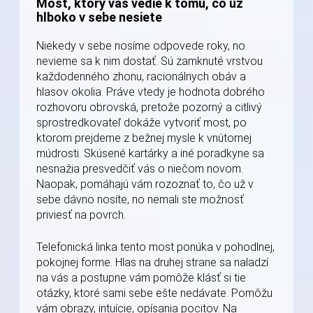
Most, ktorý vás vedie k tomu, čo už
hlboko v sebe nesiete
Niekedy v sebe nosíme odpovede roky, no
nevieme sa k nim dostať. Sú zamknuté vrstvou
každodenného zhonu, racionálnych obáv a
hlasov okolia. Práve vtedy je hodnota dobrého
rozhovoru obrovská, pretože pozorný a citlivý
sprostredkovateľ dokáže vytvoriť most, po
ktorom prejdeme z bežnej mysle k vnútornej
múdrosti. Skúsené kartárky a iné poradkyne sa
nesnažia presvedčiť vás o niečom novom.
Naopak, pomáhajú vám rozoznať to, čo už v
sebe dávno nosíte, no nemali ste možnosť
priviesť na povrch.
Telefonická linka tento most ponúka v pohodlnej,
pokojnej forme. Hlas na druhej strane sa naladzí
na vás a postupne vám pomôže klásť si tie
otázky, ktoré sami sebe ešte nedávate. Pomôžu
vám obrazy, intuície, opísania pocitov. Na