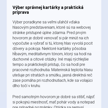
Výber správnej kartárky a praktická
príprava
Výber poradkyne sa veľmi uľahčil vďaka
hlasovým predstaveniam, ktoré sú na webovej
stránke prístupné úplne zdarma. Pred prvým
hovorom je dobré venovať si pár minút na ich
vypočutie a vybrať si tú, ktorej hlas vyvolá pocit
dôvery a pokoja. Niektoré kartárky pôsobia
hĺbavým, meditatívnym tónom, ktorý sa hodí na
duchovné a citové otázky. Iné majú rýchlejšie
tempo a praktickejší prístup, čo sa hodí pre
pracovné rozhodnutia. Materinská teplota hlasu
utešuje pri stratách a smútku, jasná direktná reč
zase pomáha pri rozhodnutiach, kde sa volajúci
dlho točí v kruhu.
Pred samotným hovorom je dobré sa stíšiť, nájsť
si pokojnú miestnosť, mať pohár vody a notepad
pre prípadné poznámky. Otázka sa nemusí