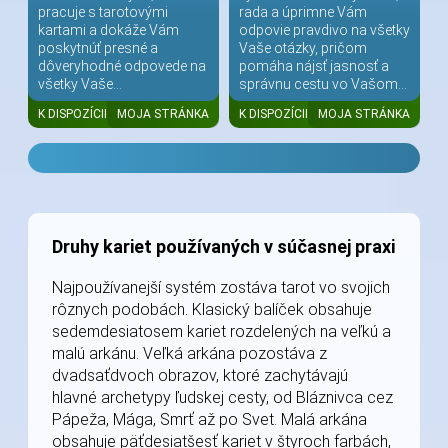
pracuje s tarotovými
rada a úprimne Vám
kartami a dokáže Vám
odpovie pravdivo na všetky
poskytnúť presné a
Vaše otázky, pričom
dôveryhodné odpovede na
pomáha nájsť jasnosť a
všetky Vaše...
správnu cestu vo Vašom...
K DISPOZÍCII
MOJA STRÁNKA
K DISPOZÍCII
MOJA STRÁNKA
Druhy kariet používaných v súčasnej praxi
Najpoužívanejší systém zostáva tarot vo svojich
rôznych podobách. Klasický balíček obsahuje
sedemdesiatosem kariet rozdelených na veľkú a
malú arkánu. Veľká arkána pozostáva z
dvadsaťdvoch obrazov, ktoré zachytávajú
hlavné archetypy ľudskej cesty, od Bláznivca cez
Pápeža, Mága, Smrť až po Svet. Malá arkána
obsahuje päťdesiatšesť kariet v štyroch farbách,