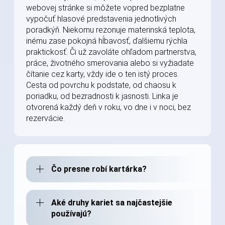
webovej stránke si môžete vopred bezplatne
vypočuť hlasové predstavenia jednotlivých
poradkýň. Niekomu rezonuje materinská teplota,
inému zase pokojná hĺbavosť, ďalšiemu rýchla
praktickosť. Či už zavoláte ohľadom partnerstva,
práce, životného smerovania alebo si vyžiadate
čítanie cez karty, vždy ide o ten istý proces.
Cesta od povrchu k podstate, od chaosu k
poriadku, od bezradnosti k jasnosti. Linka je
otvorená každý deň v roku, vo dne i v noci, bez
rezervácie.
Čo presne robí kartárka?
Aké druhy kariet sa najčastejšie
používajú?