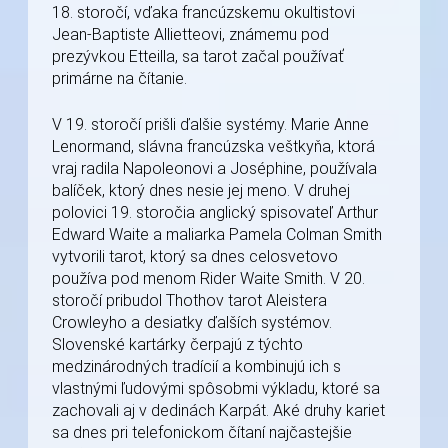
18. storočí, vďaka francúzskemu okultistovi
Jean-Baptiste Allietteovi, známemu pod
prezývkou Etteilla, sa tarot začal používať
primárne na čítanie.
V 19. storočí prišli ďalšie systémy. Marie Anne
Lenormand, slávna francúzska veštkyňa, ktorá
vraj radila Napoleonovi a Joséphine, používala
balíček, ktorý dnes nesie jej meno. V druhej
polovici 19. storočia anglický spisovateľ Arthur
Edward Waite a maliarka Pamela Colman Smith
vytvorili tarot, ktorý sa dnes celosvetovo
používa pod menom Rider Waite Smith. V 20.
storočí pribudol Thothov tarot Aleistera
Crowleyho a desiatky ďalších systémov.
Slovenské kartárky čerpajú z týchto
medzinárodných tradícií a kombinujú ich s
vlastnými ľudovými spôsobmi výkladu, ktoré sa
zachovali aj v dedinách Karpát. Aké druhy kariet
sa dnes pri telefonickom čítaní najčastejšie