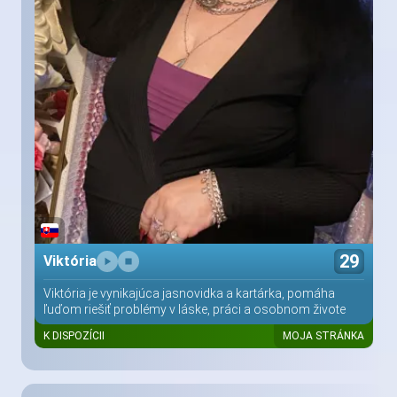
29
Viktória
Viktória je vynikajúca jasnovidka a kartárka, pomáha
ľuďom riešiť problémy v láske, práci a osobnom živote
K DISPOZÍCII
MOJA STRÁNKA