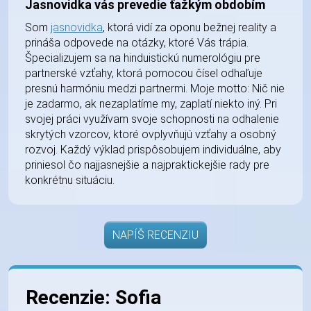
Jasnovidka vás prevedie ťažkým obdobím
Som
jasnovidka
, ktorá vidí za oponu bežnej reality a
prináša odpovede na otázky, ktoré Vás trápia.
Špecializujem sa na hinduistickú numerológiu pre
partnerské vzťahy, ktorá pomocou čísel odhaľuje
presnú harmóniu medzi partnermi. Moje motto: Nič nie
je zadarmo, ak nezaplatíme my, zaplatí niekto iný. Pri
svojej práci využívam svoje schopnosti na odhalenie
skrytých vzorcov, ktoré ovplyvňujú vzťahy a osobný
rozvoj. Každý výklad prispôsobujem individuálne, aby
priniesol čo najjasnejšie a najpraktickejšie rady pre
konkrétnu situáciu.
NAPÍŠ RECENZIU
Recenzie: Sofia