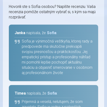
Hovorili ste s Sofia osobou? Napíšte recenziu. Vaša
recenzia pomôže ostatným vybrať si, s kým sa majú
rozprávať.
Janka
napísala, že
Sofia
:
Sofia je výnimočná veštkyňa, ktorej rady a
predpovede ma skutočne prekvapili
svojou presnosťou a praktickosťou. Jej
empatický prístup a profesionálny náhľad
mi pomohli lepšie pochopiť aktuálnu
situáciu a objasniť smerovanie v osobnom
aj profesionálnom živote
Timea
napísala, že
Sofia
:
Príjemná a veselá, nelutujem, že som
zavolala, Sofia je jedna z najlepších.