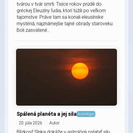
tvárou v tvár smrti. Tisíce rokov prúdili do
gréckej Eleuzíny ľudia, ktorí túžili po veľkom
tajomstve. Práve tam sa konali eleusínske
mystériá, najznámejšie tajné obrady staroveku.
Boli zasvätené...
Spálená planéta a jej sila
Astrológia
20. júla 2026
Autor:
Blízkosť Slnka dokáže v astrológii oslabiť silu