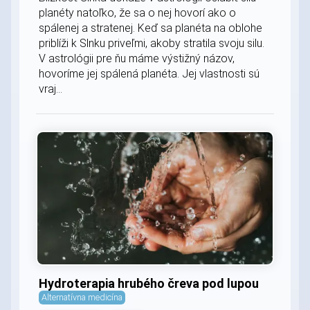
planéty natoľko, že sa o nej hovorí ako o
spálenej a stratenej. Keď sa planéta na oblohe
priblíži k Slnku priveľmi, akoby stratila svoju silu.
V astrológii pre ňu máme výstižný názov,
hovoríme jej spálená planéta. Jej vlastnosti sú
vraj...
Hydroterapia hrubého čreva pod lupou
Alternatívna medicína