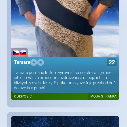
22
Tamara
Tamara pomáha ľuďom vyrovnať sa so stratou, jemne
ich sprevádza procesom uzdravenia a napája ich na
blízkych v svetle lásky. S pokojom vysvetľuje prechod duší
do svetla a prináša...
K DISPOZÍCII
MOJA STRÁNKA