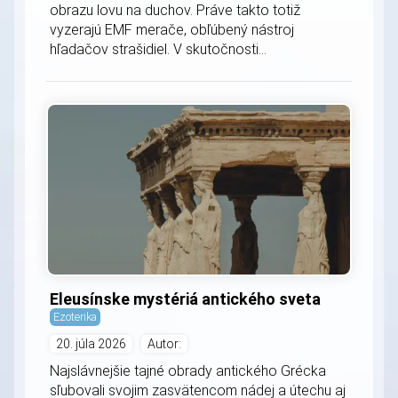
obrazu lovu na duchov. Práve takto totiž
vyzerajú EMF merače, obľúbený nástroj
hľadačov strašidiel. V skutočnosti...
Eleusínske mystériá antického sveta
Ezoterika
20. júla 2026
Autor:
Najslávnejšie tajné obrady antického Grécka
sľubovali svojim zasvätencom nádej a útechu aj