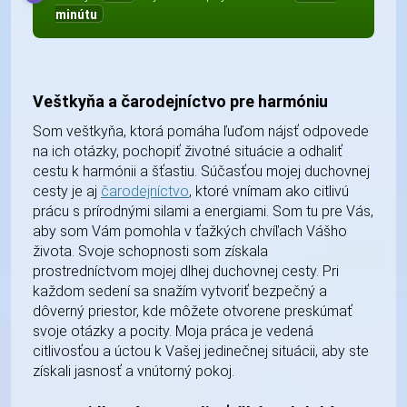
minútu
Veštkyňa a čarodejníctvo pre harmóniu
Som veštkyňa, ktorá pomáha ľuďom nájsť odpovede
na ich otázky, pochopiť životné situácie a odhaliť
cestu k harmónii a šťastiu. Súčasťou mojej duchovnej
cesty je aj
čarodejníctvo
, ktoré vnímam ako citlivú
prácu s prírodnými silami a energiami. Som tu pre Vás,
aby som Vám pomohla v ťažkých chvíľach Vášho
života. Svoje schopnosti som získala
prostredníctvom mojej dlhej duchovnej cesty. Pri
každom sedení sa snažím vytvoriť bezpečný a
dôverný priestor, kde môžete otvorene preskúmať
svoje otázky a pocity. Moja práca je vedená
citlivosťou a úctou k Vašej jedinečnej situácii, aby ste
získali jasnosť a vnútorný pokoj.