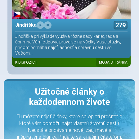
279
Jindřiška
Jindřiška pri výklade využíva rôzne sady kariet, rada a
úprimne Vám odpovie pravdivo na všetky Vaše otázky,
pričom pomáha nájsť jasnosť a správnu cestu vo
Vašom...
K DISPOZÍCII
MOJA STRÁNKA
Užitočné články o
každodennom živote
Tu môžete nájsť články, ktoré sa oplatí prečítať a
ktoré vám pomôžu nájsť vlastnú životnú cestu.
Neustále pridávame nové, zaujímavé a
inšpiratívne články. Pridajte sa k našim čitateľom,