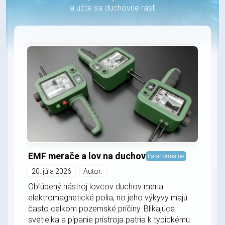
a učte sa duchovne rásť
EMF merače a lov na duchov
Paranormálne
20. júla 2026
Autor:
Obľúbený nástroj lovcov duchov meria
elektromagnetické polia, no jeho výkyvy majú
často celkom pozemské príčiny. Blikajúce
svetielka a pípanie prístroja patria k typickému