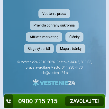
Vestenie praca
Pravidlá ochrany súkromia
Affiliate marketing
Články
Blogový portál
Mapa stránky
©
Veštenie24
2010-2026. Baštová 343/5, 811 03,
Bratislava-Staré Mesto.
041 230 4470
.
help@vestenie24.sk
0900 715 715
ZAVOLAJTE!