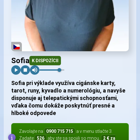
Sofia
K DISPOZÍCII
Sofia pri výklade využíva cigánske karty,
tarot, runy, kyvadlo a numerológiu, a navyše
disponuje aj telepatickými schopnosťami,
vďaka čomu dokáže poskytnúť presné a
hlboké odpovede
Zavolajte na
0900 715 715
a v menu stlačte 3.
Zadajte
526
aby ste sa spojili so mnou.
2 € za