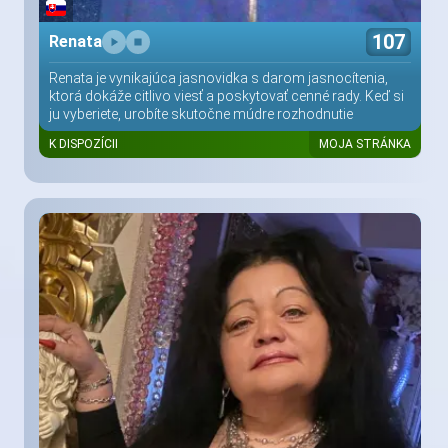
107
Renata
Renata je vynikajúca jasnovidka s darom jasnocítenia,
ktorá dokáže citlivo viesť a poskytovať cenné rady. Keď si
ju vyberiete, urobíte skutočne múdre rozhodnutie
K DISPOZÍCII
MOJA STRÁNKA