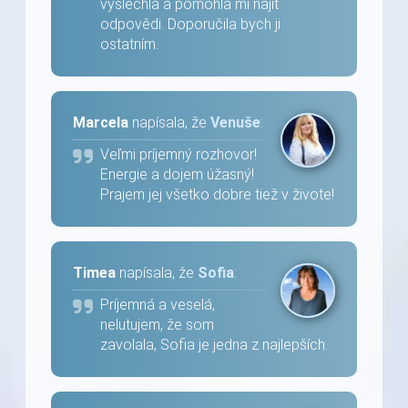
vyslechla a pomohla mi najít
odpovědi. Doporučila bych ji
ostatním.
Marcela
napísala, že
Venuše
:
Veľmi príjemný rozhovor!
Energie a dojem úžasný!
Prajem jej všetko dobre tiež v živote!
Timea
napísala, že
Sofia
:
Príjemná a veselá,
nelutujem, že som
zavolala, Sofia je jedna z najlepších.