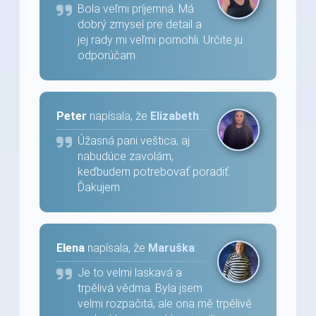
Bola veľmi príjemná. Má
dobrý zmysel pre detail a
jej rady mi veľmi pomohli. Určite ju
odporúčam.
Peter
napísala, že
Elizabeth
:
Úžasná pani veštica, aj
nabudúce zavolám,
keďbudem potrebovať poradiť.
Ďakujem
Elena
napísala, že
Maruška
:
Je to velmi laskavá a
trpělivá vědma. Byla jsem
velmi rozpačitá, ale ona mě trpělivě