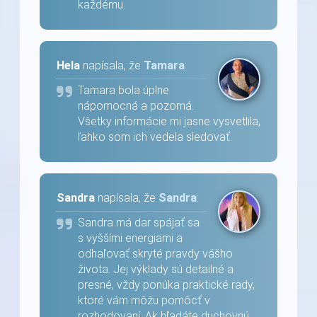
každému.
Hela
napísala, že
Tamara
:
Tamara bola úplne
nápomocná a pozorná.
Všetky informácie mi jasne vysvetlila,
ľahko som ich vedela sledovať.
Sandra
napísala, že
Sandra
:
Sandra má dar spájať sa
s vyššími energiami a
odhaľovať skryté pravdy vášho
života. Jej výklady sú detailné a
presné, vždy ponúka praktické rady,
ktoré vám môžu pomôcť v
rozhodovaní. Ak hľadáte duchovnú