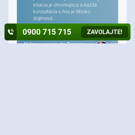
intuícia je ohromujúca a každá
konzultácia s ňou je hlboko
dojímavá.
0900 715 715
ZAVOLAJTE!
Helena
napísala, že
Tamara
:
Ďakujem za pomoc a
diskusiu. Presne ste
opísali všetko, čo sa týka osoby a
môjho vzťahu s ňím. Teším sa na
pokračovanie.
Erik
napísala, že
Vlasta
:
Mluvil jsem s ní poprvé,
ale ne naposledy. Jsem s
ní velmi spokojená.