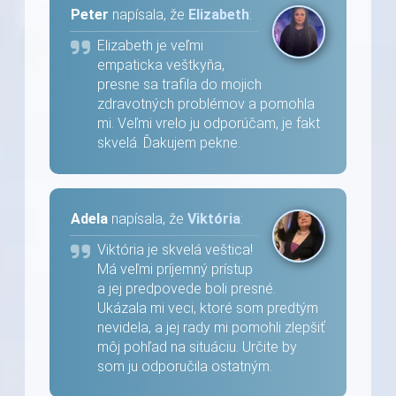
Peter
napísala, že
Elizabeth
:
Elizabeth je veľmi
empaticka veštkyňa,
presne sa trafila do mojich
zdravotných problémov a pomohla
mi. Veľmi vrelo ju odporúčam, je fakt
skvelá. Ďakujem pekne.
Adela
napísala, že
Viktória
:
Viktória je skvelá veštica!
Má veľmi príjemný prístup
a jej predpovede boli presné.
Ukázala mi veci, ktoré som predtým
nevidela, a jej rady mi pomohli zlepšiť
môj pohľad na situáciu. Určite by
som ju odporučila ostatným.