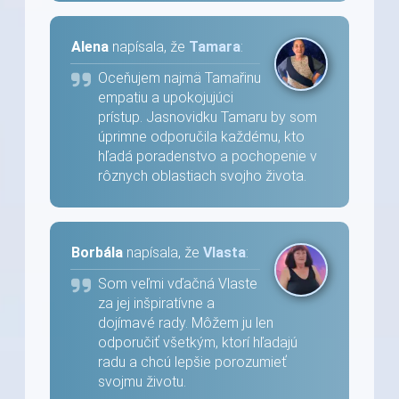
Alena
napísala, že
Tamara
:
Oceňujem najmä Tamařinu
empatiu a upokojujúci
prístup. Jasnovidku Tamaru by som
úprimne odporučila každému, kto
hľadá poradenstvo a pochopenie v
rôznych oblastiach svojho života.
Borbála
napísala, že
Vlasta
:
Som veľmi vďačná Vlaste
za jej inšpiratívne a
dojímavé rady. Môžem ju len
odporučiť všetkým, ktorí hľadajú
radu a chcú lepšie porozumieť
svojmu životu.