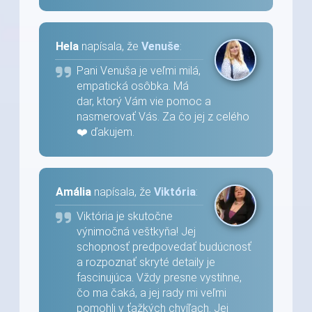
Hela
napísala, že
Venuše
:
Pani Venuša je veľmi milá,
empatická osôbka. Má
dar, ktorý Vám vie pomoc a
nasmerovať Vás. Za čo jej z celého
❤️ ďakujem.
Amália
napísala, že
Viktória
:
Viktória je skutočne
výnimočná veštkyňa! Jej
schopnosť predpovedať budúcnosť
a rozpoznať skryté detaily je
fascinujúca. Vždy presne vystihne,
čo ma čaká, a jej rady mi veľmi
pomohli v ťažkých chvíľach. Jej