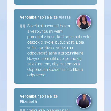
Veronika
napísala, že
Vlasta
:
Skvelá skúsenosť! Hovor
s veštkyňou mi veľmi
pomohol v čase, keď som mala veľa
otázok o svojej budúcnosti. Bola
veľmi trpezlivá a vedela mi
odpovedať jasne a zrozumiteľne.
Navyše som cítila, že jej naozaj
záleží na tom, aby mi pomohla.
Odporúčam každému, kto hľadá
odpovede.
Veronika
napísala, že
Elizabeth
:
Veľmi milá, príjemná pani,