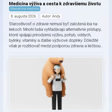
Medicína výživa a cesta k zdravšiemu životu
Alternatívna medicína
8. augusta 2026
Autor: Andy
Starostlivosť o zdravie nemusí byť založená iba na
liekoch. Mnohí ľudia vyhľadávajú alternatívne prístupy,
ktoré spájajú prirodzenú výživu, pohyb, oddych,
bylinky, vitamíny a ďalšie výživové doplnky. Dôležité
však je rozlišovať medzi podporou zdravia a liečbou...