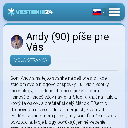
Andy (90) píše pre
Vás
MOJA STRÁNKA
Som Andy a na tejto stránke nájdeš priestor, kde
zdieľam svoje blogové príspevky. Tu uvidíš všetky
moje blogy, zoradené chronologicky, pričom
najnovšie nájdeš vždy navrchu. Stačí kliknúť na titulok,
ktorý ťa osloví, a prečítať si celý článok. Píšem o
duchovnom rozvoji, intuícii, energiách, životných
cestách a vnútornom pokoji, aby som ťa inšpirovala a
povzbudila. Moje blogy ponúkajú jemné vedenie,