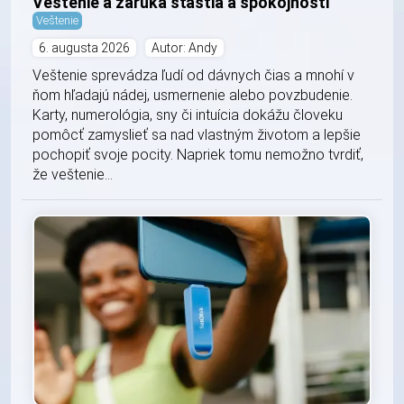
Veštenie a záruka šťastia a spokojnosti
Veštenie
6. augusta 2026
Autor: Andy
Veštenie sprevádza ľudí od dávnych čias a mnohí v
ňom hľadajú nádej, usmernenie alebo povzbudenie.
Karty, numerológia, sny či intuícia dokážu človeku
pomôcť zamyslieť sa nad vlastným životom a lepšie
pochopiť svoje pocity. Napriek tomu nemožno tvrdiť,
že veštenie...