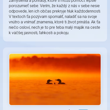
zamyslenia a pohľady, ktoré ti môžu pomôcť lepšie
porozumieť sebe. Verím, že každý z nás v sebe nesie
odpovede, len ich občas prekryje hluk každodennosti.
V textoch ťa pozývam spomaliť, naladiť sa na svoje
vnútro a vnímať znamenia, ktoré ti život prináša. Ak ťa
niečo osloví, nech je to pre teba malý maják na ceste
k väčšej jasnosti, ľahkosti a pokoju.