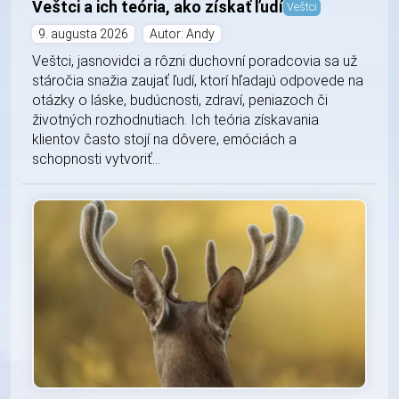
Veštci a ich teória, ako získať ľudí
Veštci
9. augusta 2026
Autor: Andy
Veštci, jasnovidci a rôzni duchovní poradcovia sa už
stáročia snažia zaujať ľudí, ktorí hľadajú odpovede na
otázky o láske, budúcnosti, zdraví, peniazoch či
životných rozhodnutiach. Ich teória získavania
klientov často stojí na dôvere, emóciách a
schopnosti vytvoriť...