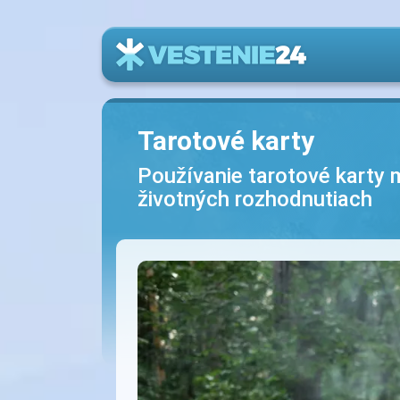
Tarotové karty
Používanie tarotové karty 
životných rozhodnutiach