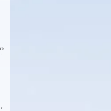
oré
 s
 a