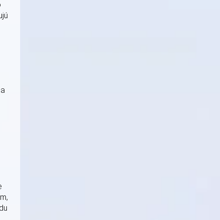
o
ujú
na
e
am,
adu