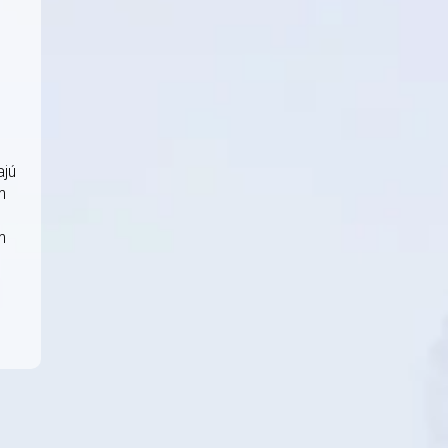
ajú
m
m