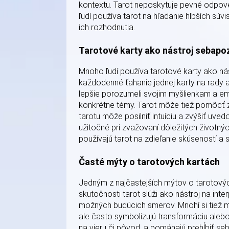
kontextu. Tarot neposkytuje pevné odpove
ľudí používa tarot na hľadanie hlbších súv
ich rozhodnutia.
Tarotové karty ako nástroj sebapo
Mnoho ľudí používa tarotové karty ako ná
každodenné ťahanie jednej karty na rady a 
lepšie porozumeli svojim myšlienkam a emó
konkrétne témy. Tarot môže tiež pomôcť z
tarotu môže posilniť intuíciu a zvýšiť uve
užitočné pri zvažovaní dôležitých životný
používajú tarot na zdieľanie skúseností a 
Časté mýty o tarotových kartách
Jedným z najčastejších mýtov o tarotový
skutočnosti tarot slúži ako nástroj na in
možných budúcich smerov. Mnohí si tiež m
ale často symbolizujú transformáciu aleb
na vieru či pôvod, a pomáhajú prehĺbiť s