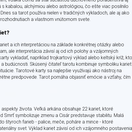
 s kabalou, alchýmiou alebo astrológiou, čo ešte viac posilnilo
Dnes sa tarot používa nielen v tradičných výkladoch, ale aj ako
, rozhodnutiach a vlastnom vnútornom svete.
iet?
ariet a ich interpretáciou na základe konkrétnej otázky alebo
am, ale interpretácia závisí aj od ich polohy a vzájomných
rty vykladať, napríklad trojkartový výklad alebo keltský kríž, kt
 a budúcnosti. Skúsený čitateľ tarotu kombinuje symboliku kariet
ituácie. Tarotové karty sa najlepšie využívajú ako nástroj na
krétne predpovede. Tarot pomáha objasniť emócie a vzťahy, čím
aspekty života. Veľká arkána obsahuje 22 kariet, ktoré
d Smrť symbolizuje zmenu a Cisár predstavuje stabilitu. Malá
o štyroch farieb - palice, meče, poháre a mince - ktoré
teriálny svet. Výklad kariet závisí od ich vzájomného postavenia