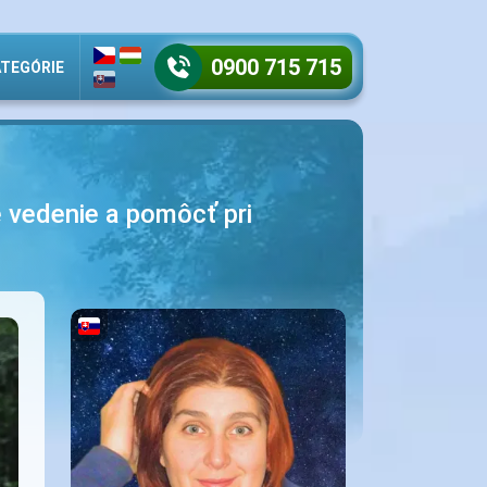
0900 715 715
TEGÓRIE
 vedenie a pomôcť pri