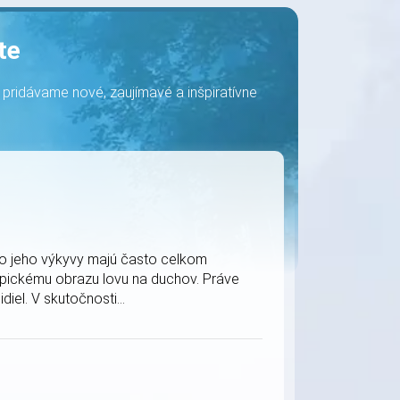
te
e pridávame nové, zaujímavé a inšpiratívne
no jeho výkyvy majú často celkom
 typickému obrazu lovu na duchov. Práve
iel. V skutočnosti...