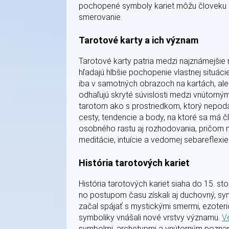
pochopené symboly kariet môžu človeku pr
smerovanie.
Tarotové karty a ich význam
Tarotové karty patria medzi najznámejšie n
hľadajú hlbšie pochopenie vlastnej situá
iba v samotných obrazoch na kartách, ale 
odhaľujú skryté súvislosti medzi vnútorný
tarotom ako s prostriedkom, ktorý nepo
cesty, tendencie a body, na ktoré sa má čl
osobného rastu aj rozhodovania, pričom 
meditácie, intuície a vedomej sebareflexie
História tarotových kariet
História tarotových kariet siaha do 15. st
no postupom času získali aj duchovný, sy
začal spájať s mystickými smermi, ezoter
symboliky vnášali nové vrstvy významu.
V
symbolmi, archetypmi a vnútorným pozna