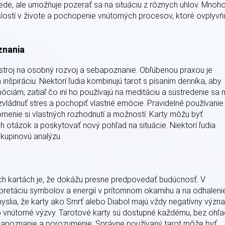
de, ale umožňuje pozerať sa na situáciu z rôznych uhlov. Mnoh
islostí v živote a pochopenie vnútorných procesov, ktoré ovplyvň
znania
stroj na osobný rozvoj a sebapoznanie. Obľúbenou praxou je
inšpiráciu. Niektorí ľudia kombinujú tarot s písaním denníka, aby
ciám, zatiaľ čo iní ho používajú na meditáciu a sústredenie sa 
vládnuť stres a pochopiť vlastné emócie. Pravidelné používanie
domenie si vlastných rozhodnutí a možností. Karty môžu byť
ch otázok a poskytovať nový pohľad na situácie. Niektorí ľudia
skupinovú analýzu.
ch kartách je, že dokážu presne predpovedať budúcnosť. V
terpretáciu symbolov a energií v prítomnom okamihu a na odhaleni
yslia, že karty ako Smrť alebo Diabol majú vždy negatívny význ
o vnútorné výzvy. Tarotové karty sú dostupné každému, bez ohľ
ebapoznanie a porozumenie. Správne používaný tarot môže byť