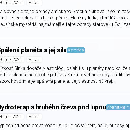
20. júla 2026
Autor:
ajslávnejšie tajné obrady antického Grécka sľubovali svojim zas
mrti. Tisíce rokov prúdili do gréckej Eleuzíny ľudia, ktorí túžili p
leusínske mystériá, najznámejšie tajné obrady staroveku. Boli zas
pálená planéta a jej sila
Astrológia
20. júla 2026
Autor:
lízkosť Slnka dokáže v astrológii oslabiť silu planéty natoľko, že 
eď sa planéta na oblohe priblíži k Slnku priveľmi, akoby stratila s
ázov, hovoríme jej spálená planéta. Jej vlastnosti sú vraj...
ydroterapia hrubého čreva pod lupou
Alternatívna m
20. júla 2026
Autor:
ýplach hrubého čreva vodou sľubuje očistu tela, no jej prínosy aj riz