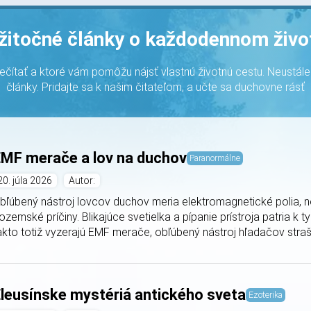
žitočné články o každodennom živo
rečítať a ktoré vám pomôžu nájsť vlastnú životnú cestu. Neustál
články. Pridajte sa k našim čitateľom, a učte sa duchovne rásť
MF merače a lov na duchov
Paranormálne
20. júla 2026
Autor:
bľúbený nástroj lovcov duchov meria elektromagnetické polia, 
ozemské príčiny. Blikajúce svetielka a pípanie prístroja patria k
akto totiž vyzerajú EMF merače, obľúbený nástroj hľadačov strašid
leusínske mystériá antického sveta
Ezoterika