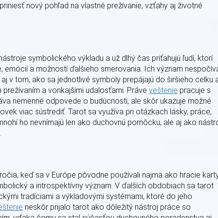
iniesť nový pohľad na vlastné prežívanie, vzťahy aj životné
ástroje symbolického výkladu a už dlhý čas priťahujú ľudí, ktorí
cie, emócií a možností ďalšieho smerovania. Ich význam nespočív
aj v tom, ako sa jednotlivé symboly prepájajú do širšieho celku 
m prežívaním a vonkajšími udalosťami. Práve
veštenie
pracuje s
dáva nemenné odpovede o budúcnosti, ale skôr ukazuje možné
ovek viac sústrediť. Tarot sa využíva pri otázkach lásky, práce,
mnohí ho nevnímajú len ako duchovnú pomôcku, ale aj ako nástr
.
oročia, keď sa v Európe pôvodne používali najmä ako hracie karty
mbolický a introspektívny význam. V ďalších obdobiach sa tarot
ickými tradíciami a výkladovými systémami, ktoré do jeho
eštenie
neskôr prijalo tarot ako dôležitý nástroj práce so
ním, vďaka čomu sa stal súčasťou duchovného poradenstva aj