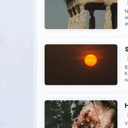
N
s
e
S
B
K
n
H
V