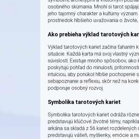
osobného skúmania. Mnohí si tarot spájajú
jeho tajomný charakter a kultúrny význam. 
prostriedok hlbšieho uvažovania o živote
Ako prebieha výklad tarotových kar
Výklad tarotových kariet začína ťahaním k
situácie. Každá karta má svoj vlastný význ
súvislostí. Existuje mnoho spôsobov, ako ka
poskytujú pohľad do minulosti, prítomnosti
intuíciou, aby ponúkol hlbšie pochopenie s
sebapoznanie a reflexiu, skôr než na kon
podporuje osobný rozvoj.
Symbolika tarotových kariet
Symbolika tarotových kariet odráža rôzne 
predstavujú kľúčové životné témy, napríkla
arkána sa skladá z 56 kariet rozdelených d
predstavujú vášeň, myšlienky, emócie a ma