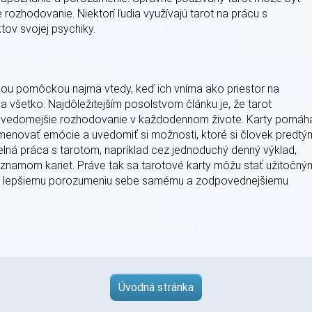
rozhodovanie. Niektorí ľudia využívajú tarot na prácu s
ov svojej psychiky.
nou pomôckou najmä vtedy, keď ich vníma ako priestor na
 všetko. Najdôležitejším posolstvom článku je, že tarot
 a vedomejšie rozhodovanie v každodennom živote. Karty pomáh
menovať emócie a uvedomiť si možnosti, ktoré si človek predtý
lná práca s tarotom, napríklad cez jednoduchý denný výklad,
znamom kariet. Práve tak sa tarotové karty môžu stať užitočný
ju, lepšiemu porozumeniu sebe samému a zodpovednejšiemu
Úvodná stránka