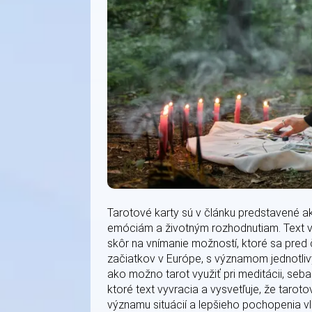
Tarotové karty sú v článku predstavené a
emóciám a životným rozhodnutiam. Text vy
skôr na vnímanie možností, ktoré sa pred 
začiatkov v Európe, s významom jednotliv
ako možno tarot využiť pri meditácii, seba
ktoré text vyvracia a vysvetľuje, že taro
významu situácií a lepšieho pochopenia v