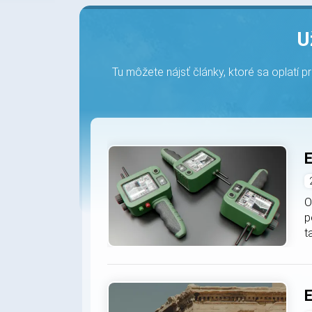
U
Tu môžete nájsť články, ktoré sa oplatí p
E
O
p
t
E