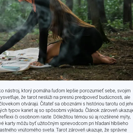
ko nástroj, ktorý pomáha ľuďom lepšie porozumieť sebe, svojim
svetľuje, že tarot neslúži na presnú predpoveď budúcnosti, ale
človekom otvárajú. Čitateľ sa oboznámi s históriou tarotu od jeh
ých typov kariet aj so spôsobmi výkladu. Článok zároveň ukazuj
reflexii či osobnom raste. Dôležitou témou sú aj rozšírené mýty,
tové karty môžu byť užitočným sprievodcom pri hľadaní hlbšieho
lastného vnútorného sveta. Tarot zároveň ukazuje, že správne