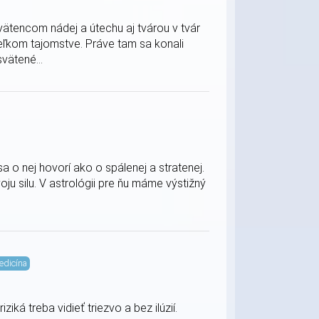
vätencom nádej a útechu aj tvárou v tvár
o veľkom tajomstve. Práve tam sa konali
vätené...
sa o nej hovorí ako o spálenej a stratenej.
voju silu. V astrológii pre ňu máme výstižný
edicína
iká treba vidieť triezvo a bez ilúzií.