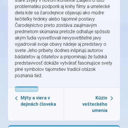
staré zvyky v novom kontexte Záujem o túto
problematiku podporili aj knihy filmy a umelecké
diela kde sa čarodejnice objavujú ako múdre
liečiteľky hrdinky alebo tajomné postavy
Čarodejníctvo preto zostáva zaujímavým
predmetom skúmania pretože odhaľuje spôsob
akým ľudia vysvetľovali nevysvetliteľné javy
vyjadrovali svoje obavy nádeje aj predstavy o
svete Jeho príbehy dodnes inšpirujú autorov
bádateľov aj čitateľov a pripomínajú že ľudská
predstavivosť dokáže vytvárať fascinujúce svety
plné symbolov tajomstiev tradícií otázok
poznania tiež.
Čarodejníctvo
Mýty a viera v
Kúzlo
dejinách človeka
vešteckého
umenia