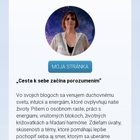
MOJA STRÁNKA
„Cesta k sebe začína porozumením“
Vo svojich blogoch sa venujem duchovnému
svetu, intuícii a energiám, ktoré ovplyvňujú naše
životy. Píšem o osobnom raste, práci s
energiami, vnútorných blokoch, životných
križovatkách a hľadaní harmónie. Zdieľam úvahy,
skúsenosti a témy, ktoré pomáhajú lepšie
pochopiť seba aj smer, ktorým sa uberáme.