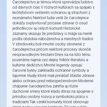
Čarodejníctvo je témou ktorá sprevádza ľudstvo
od dávnych čias V rôznych kultúrach sa spájalo s
liečiteľstvom veštením ochranou aj strachom z
neznámeho Niektorí ľudia verili že čarodejnice
dokážu ovplyvňovať počasie zdravie či osud
jednotlivcov aj celých komunít Historické
záznamy ukazujú že predstavy o mágii sa menili
podľa obdobia náboženstva a miestnych tradícií
V stredoveku boli mnohé osoby obvinené z
čarodejníctva pričom niektoré procesy skončili
nespravodlivými trestami Dnes sa na túto tému
pozeráme najmä cez dejiny folklór literatúru a
kultúrne dedičstvo Mnohé legendy opisujú
čarovné byliny zaklínadlá ochranné symboly a
tajomné rituály ktoré mali prinášať šťastie zdravie
alebo ochranu pred nebezpečenstvom Moderné
chápanie čarodejníctva zahŕňa aj rôzne
duchovné smery ktoré kladú dôraz na spojenie s
prírodou osobný rozvoj a symbolickú prácu s
tradíciami Tak vznikli komunity ktoré obnovujú