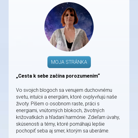
MOJA STRÁNKA
„Cesta k sebe začína porozumením“
Vo svojich blogoch sa venujem duchovnému
svetu, intuícii a energiám, ktoré ovplyvňujú naše
životy. Píšem o osobnom raste, práci s
energiami, vnútorných blokoch, životných
križovatkách a hľadaní harmónie. Zdieľam úvahy,
skúsenosti a témy, ktoré pomáhajú lepšie
pochopiť seba aj smer, ktorým sa uberáme.