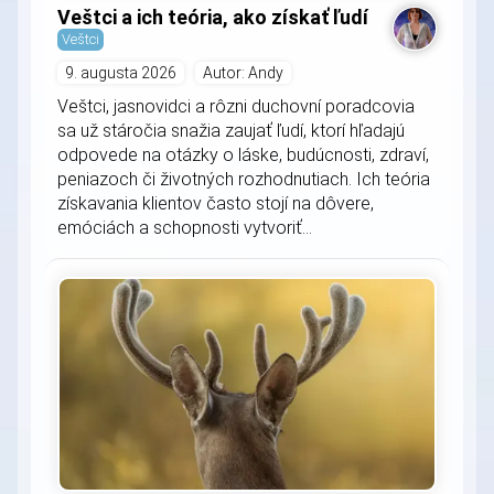
Veštci a ich teória, ako získať ľudí
Veštci
9. augusta 2026
Autor: Andy
Veštci, jasnovidci a rôzni duchovní poradcovia
sa už stáročia snažia zaujať ľudí, ktorí hľadajú
odpovede na otázky o láske, budúcnosti, zdraví,
peniazoch či životných rozhodnutiach. Ich teória
získavania klientov často stojí na dôvere,
emóciách a schopnosti vytvoriť...