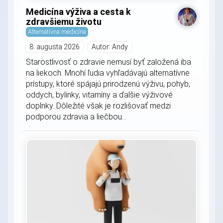
Medicína výživa a cesta k
zdravšiemu životu
Alternatívna medicína
8. augusta 2026
Autor: Andy
Starostlivosť o zdravie nemusí byť založená iba
na liekoch. Mnohí ľudia vyhľadávajú alternatívne
prístupy, ktoré spájajú prirodzenú výživu, pohyb,
oddych, bylinky, vitamíny a ďalšie výživové
doplnky. Dôležité však je rozlišovať medzi
podporou zdravia a liečbou...