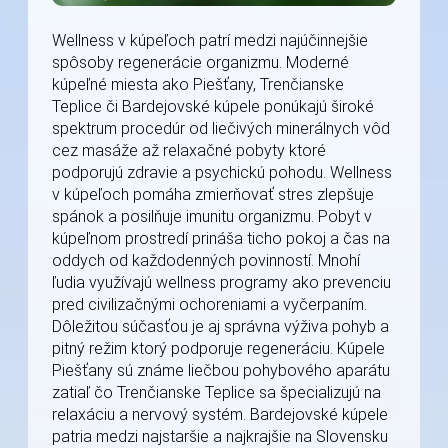
Wellness v kúpeľoch patrí medzi najúčinnejšie
spôsoby regenerácie organizmu. Moderné
kúpeľné miesta ako Piešťany, Trenčianske
Teplice či Bardejovské kúpele ponúkajú široké
spektrum procedúr od liečivých minerálnych vôd
cez masáže až relaxačné pobyty ktoré
podporujú zdravie a psychickú pohodu. Wellness
v kúpeľoch pomáha zmierňovať stres zlepšuje
spánok a posilňuje imunitu organizmu. Pobyt v
kúpeľnom prostredí prináša ticho pokoj a čas na
oddych od každodenných povinností. Mnohí
ľudia využívajú wellness programy ako prevenciu
pred civilizačnými ochoreniami a vyčerpaním.
Dôležitou súčasťou je aj správna výživa pohyb a
pitný režim ktorý podporuje regeneráciu. Kúpele
Piešťany sú známe liečbou pohybového aparátu
zatiaľ čo Trenčianske Teplice sa špecializujú na
relaxáciu a nervový systém. Bardejovské kúpele
patria medzi najstaršie a najkrajšie na Slovensku