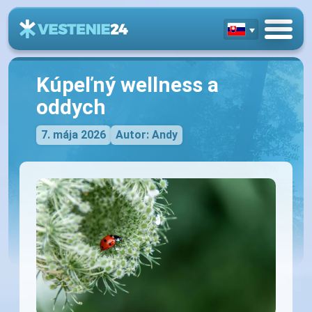
Kúpeľný wellness a
oddych
7. mája 2026
Autor: Andy