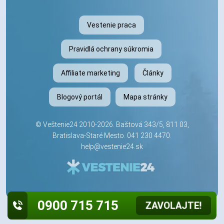
Vestenie praca
Pravidlá ochrany súkromia
Affiliate marketing
Články
Blogový portál
Mapa stránky
©
Veštenie24
2010-2026. Baštová 343/5, 811 03,
Bratislava-Staré Mesto.
041 230 4470
.
help@vestenie24.sk
0900 715 715
ZAVOLAJTE!