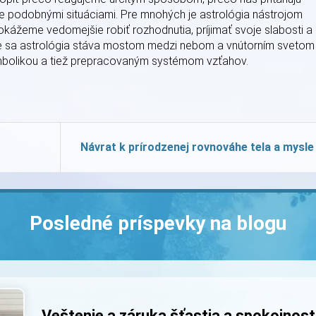
e podobnými situáciami. Pre mnohých je astrológia nástrojom
kážeme vedomejšie robiť rozhodnutia, príjimať svoje slabosti a
sle sa astrológia stáva mostom medzi nebom a vnútorním svetom
ymbolikou a tiež prepracovaným systémom vzťahov.
Návrat k prírodzenej rovnováhe tela a mysle
Posledné príspevky na blogu
Veštenie a záruka šťastia a spokojnost