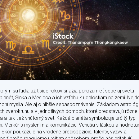
ktorým sa ľudia už tisíce rokov snažia porozumieť sebe aj svetu
lanét, Slnka a Mesiaca a ich vzťahu k udalostiam na zemi. Nejd
ohí myslia. Ale aj o hlbšie sebaspoznávanie. Základom astrológ
h zverokruhu a v jednotlivých domoch, ktoré predstavujú rôzne
na a tak tiež vnútorný svet. Každá planéta symbolizuje určitý typ
mi. Merkúr s myslením a komunikáciu, Venuša s láskou a hodnota
. Skôr poukazuje na vrodené predispozície, talenty, výzvy a
piť prečo reagujeme určitým spôsobom, prečo nás pritahujú