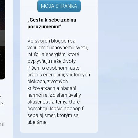
MOJA STRÁNKA
„Cesta k sebe začína
porozumením“
Vo svojich blogoch sa
venujem duchovnému svetu,
intuícii a energiám, ktoré
ovplyvňujú naše životy.
Píšem o osobnom raste,
práci s energiami, vnútorných
blokoch, životných
križovatkách a hľadaní
harmónie. Zdieľam úvahy,
e
skúsenosti a témy, ktoré
ie
pomáhajú lepšie pochopiť
seba aj smer, ktorým sa
uberáme.
mi.