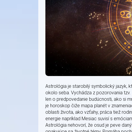
Astrológia je starobilý symbolický jazyk, 
okolo seba. Vychádza z pozorovania tzv. p
len o predpovedanie budúcnosti, ako si mn
je horoskop čiže mapa planét v znameniac
oblasti života, ako vzťahy, práca tiež rodi
energie napríklad Mesiac suvisí s emócia
Astrológia nehovorí, že osud je peve daný
opakujúce sa životné témy. Pomáha pocho