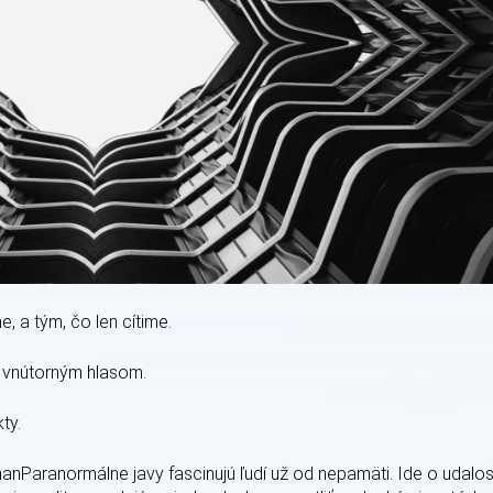
, a tým, čo len cítime.
 vnútorným hlasom.
ty.
Paranormálne javy fascinujú ľudí už od nepamäti. Ide o udalos