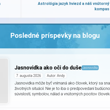
a
Astrológia jazyk hviezd a náš vnútorný
kompas
Posledné príspevky na blogu
Jasnovidka ako oči do duše
Jasnovidka
7. augusta 2026
Autor: Andy
Jasnovidka môže byť vnímaná ako človek, ktorý sa snaž
životných situácií. Nie je to iba o predpovedaní budúcnos
súvislostí, symbolov, nálad a vnútorných pocitov človeka