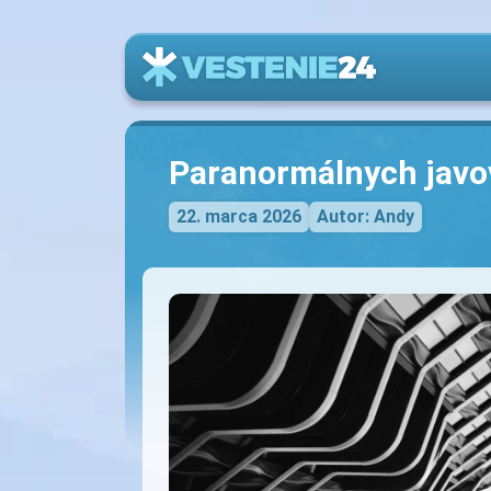
Paranormálnych javo
22. marca 2026
Autor: Andy