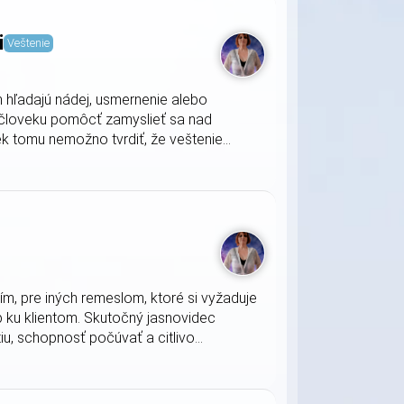
i
Veštenie
 hľadajú nádej, usmernenie alebo
u človeku pomôcť zamyslieť sa nad
k tomu nemožno tvrdiť, že veštenie...
m, pre iných remeslom, ktoré si vyžaduje
 ku klientom. Skutočný jasnovidec
iu, schopnosť počúvať a citlivo...