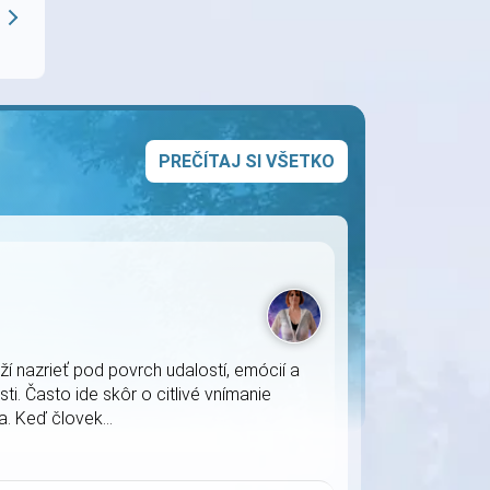
PREČÍTAJ SI VŠETKO
í nazrieť pod povrch udalostí, emócií a
ti. Často ide skôr o citlivé vnímanie
. Keď človek...