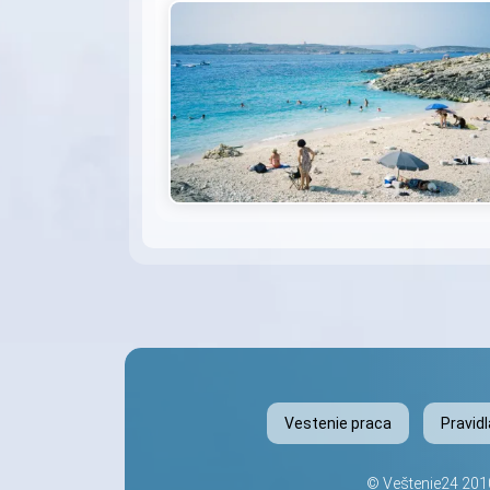
Vestenie praca
Pravid
©
Veštenie24
2010