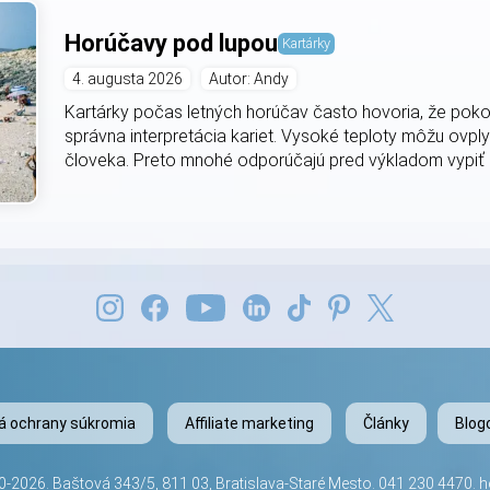
Horúčavy pod lupou
Kartárky
4. augusta 2026
Autor: Andy
Kartárky počas letných horúčav často hovoria, že poko
správna interpretácia kariet. Vysoké teploty môžu ovply
človeka. Preto mnohé odporúčajú pred výkladom vypiť do
lá ochrany súkromia
Affiliate marketing
Články
Blogo
-2026. Baštová 343/5, 811 03, Bratislava-Staré Mesto.
041 230 4470
.
h