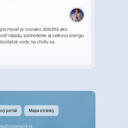
jná myseľ je rovnako dôležitá ako
vniť náladu, sústredenie aj celkovú energiu
statok vody, na chvíľu sa...
vý portál
Mapa stránky
elp@vestenie24.sk