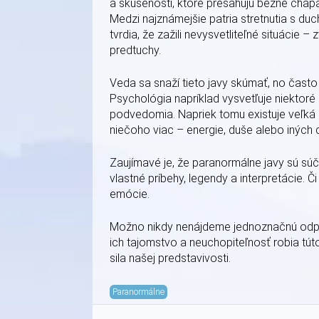
a skúsenosti, ktoré presahujú bežné cháp
Medzi najznámejšie patria stretnutia s duch
tvrdia, že zažili nevysvetliteľné situácie –
predtuchy.
Veda sa snaží tieto javy skúmať, no čast
Psychológia napríklad vysvetľuje niektor
podvedomia. Napriek tomu existuje veľká sk
niečoho viac – energie, duše alebo iných d
Zaujímavé je, že paranormálne javy sú sú
vlastné príbehy, legendy a interpretácie. Č
emócie.
Možno nikdy nenájdeme jednoznačnú odpov
ich tajomstvo a neuchopiteľnosť robia tú
sila našej predstavivosti.
Paranormálne