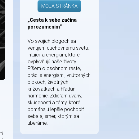
MOJA STRÁNKA
„Cesta k sebe začína
porozumením“
Vo svojich blogoch sa
venujem duchovnému svetu,
intuícii a energiám, ktoré
ovplyvňujú naše životy.
Píšem o osobnom raste,
práci s energiami, vnútorných
blokoch, životných
križovatkách a hľadaní
harmónie. Zdieľam úvahy,
skúsenosti a témy, ktoré
pomáhajú lepšie pochopiť
seba aj smer, ktorým sa
uberáme.
ti