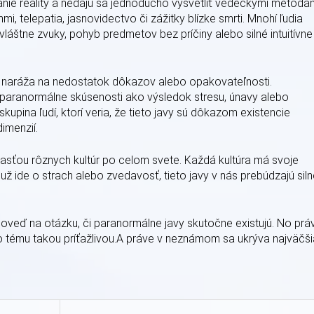
anie reality a nedajú sa jednoducho vysvetliť vedeckými metódam
mi, telepatia, jasnovidectvo či zážitky blízke smrti. Mnohí ľudia
 zvláštne zvuky, pohyb predmetov bez príčiny alebo silné intuitívne
o naráža na nedostatok dôkazov alebo opakovateľnosti.
é paranormálne skúsenosti ako výsledok stresu, únavy alebo
upina ľudí, ktorí veria, že tieto javy sú dôkazom existencie
imenzií.
časťou rôznych kultúr po celom svete. Každá kultúra má svoje
i už ide o strach alebo zvedavosť, tieto javy v nás prebúdzajú sil
eď na otázku, či paranormálne javy skutočne existujú. No prá
to tému takou príťažlivou.A práve v neznámom sa ukrýva najväčši