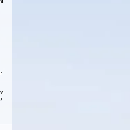
i.
né
ve
a