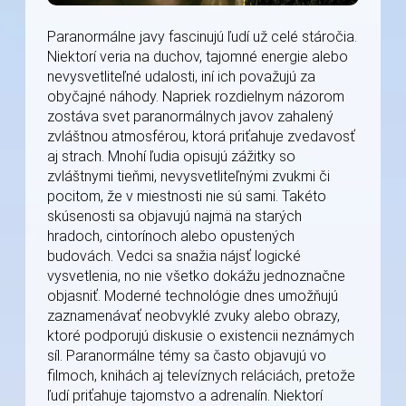
Paranormálne javy fascinujú ľudí už celé stáročia.
Niektorí veria na duchov, tajomné energie alebo
nevysvetliteľné udalosti, iní ich považujú za
obyčajné náhody. Napriek rozdielnym názorom
zostáva svet paranormálnych javov zahalený
zvláštnou atmosférou, ktorá priťahuje zvedavosť
aj strach. Mnohí ľudia opisujú zážitky so
zvláštnymi tieňmi, nevysvetliteľnými zvukmi či
pocitom, že v miestnosti nie sú sami. Takéto
skúsenosti sa objavujú najmä na starých
hradoch, cintorínoch alebo opustených
budovách. Vedci sa snažia nájsť logické
vysvetlenia, no nie všetko dokážu jednoznačne
objasniť. Moderné technológie dnes umožňujú
zaznamenávať neobvyklé zvuky alebo obrazy,
ktoré podporujú diskusie o existencii neznámych
síl. Paranormálne témy sa často objavujú vo
filmoch, knihách aj televíznych reláciách, pretože
ľudí priťahuje tajomstvo a adrenalín. Niektorí