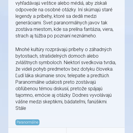
vyhľadávajú veštice alebo médiá, aby získali
odpovede na osobné otázky. Iní skúmajú staré
legendy a príbehy, ktoré sa dedili medzi
generáciami. Svet paranormálnych javov tak
zostáva miestom, kde sa prelína fantázia, viera,
strach aj túžba po poznaní neznámeho.
Mnohé kultúry rozprávajú príbehy o záhadných
bytostiach, strašidelných domoch alebo
zvláštnych symboloch. Niektorí svedkovia tvrdia,
že videli pohyb predmetov bez dotyku človeka.
Ľudí láka skúmanie snov, telepatie a predtúch.
Paranormálne udalosti preto zostávajú
obľúbenou témou diskusií, pretože spájajú
tajomno, emócie aj otázky. Dodnes vyvolávajú
vášne medzi skeptikmi, bádateľmi, fanúšikmi.
Stále
Paranormálne