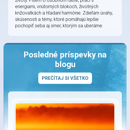
životy. Píšem o osobnom raste, práci s
energiami, vnútorných blokoch, životných
križovatkách a hľadaní harmónie. Zdieľam úvahy,
skúsenosti a témy, ktoré pomáhajú lepšie
pochopiť seba aj smer, ktorým sa uberáme.
Posledné príspevky na
blogu
PREČÍTAJ SI VŠETKO