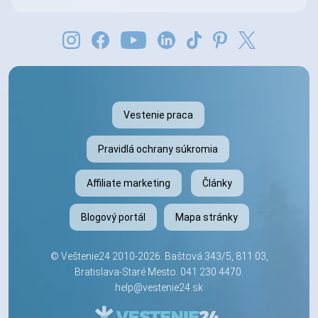
Vestenie praca
Pravidlá ochrany súkromia
Affiliate marketing
Články
Blogový portál
Mapa stránky
©
Veštenie24
2010-2026. Baštová 343/5, 811 03,
Bratislava-Staré Mesto.
041 230 4470
.
help@vestenie24.sk