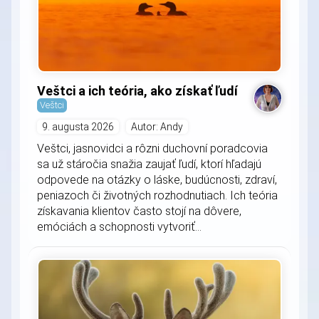
Veštci a ich teória, ako získať ľudí
Veštci
9. augusta 2026
Autor: Andy
Veštci, jasnovidci a rôzni duchovní poradcovia
sa už stáročia snažia zaujať ľudí, ktorí hľadajú
odpovede na otázky o láske, budúcnosti, zdraví,
peniazoch či životných rozhodnutiach. Ich teória
získavania klientov často stojí na dôvere,
emóciách a schopnosti vytvoriť...