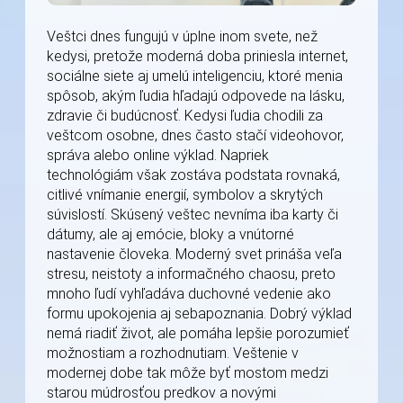
Veštci dnes fungujú v úplne inom svete, než
kedysi, pretože moderná doba priniesla internet,
sociálne siete aj umelú inteligenciu, ktoré menia
spôsob, akým ľudia hľadajú odpovede na lásku,
zdravie či budúcnosť. Kedysi ľudia chodili za
veštcom osobne, dnes často stačí videohovor,
správa alebo online výklad. Napriek
technológiám však zostáva podstata rovnaká,
citlivé vnímanie energií, symbolov a skrytých
súvislostí. Skúsený veštec nevníma iba karty či
dátumy, ale aj emócie, bloky a vnútorné
nastavenie človeka. Moderný svet prináša veľa
stresu, neistoty a informačného chaosu, preto
mnoho ľudí vyhľadáva duchovné vedenie ako
formu upokojenia aj sebapoznania. Dobrý výklad
nemá riadiť život, ale pomáha lepšie porozumieť
možnostiam a rozhodnutiam. Veštenie v
modernej dobe tak môže byť mostom medzi
starou múdrosťou predkov a novými