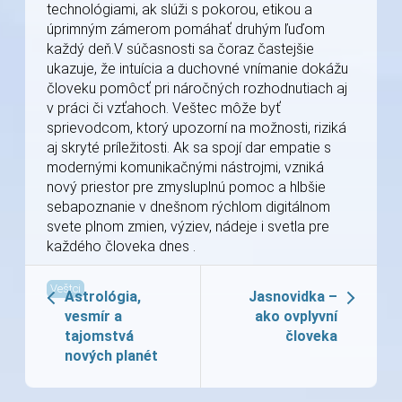
technológiami, ak slúži s pokorou, etikou a
úprimným zámerom pomáhať druhým ľuďom
každý deň.V súčasnosti sa čoraz častejšie
ukazuje, že intuícia a duchovné vnímanie dokážu
človeku pomôcť pri náročných rozhodnutiach aj
v práci či vzťahoch. Veštec môže byť
sprievodcom, ktorý upozorní na možnosti, riziká
aj skryté príležitosti. Ak sa spojí dar empatie s
modernými komunikačnými nástrojmi, vzniká
nový priestor pre zmysluplnú pomoc a hlbšie
sebapoznanie v dnešnom rýchlom digitálnom
svete plnom zmien, výziev, nádeje i svetla pre
každého človeka dnes .
Veštci
Astrológia,
Jasnovidka –
vesmír a
ako ovplyvní
tajomstvá
človeka
nových planét