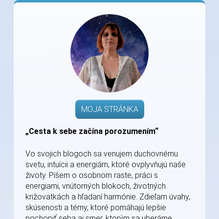
MOJA STRÁNKA
„Cesta k sebe začína porozumením“
Vo svojich blogoch sa venujem duchovnému
svetu, intuícii a energiám, ktoré ovplyvňujú naše
životy. Píšem o osobnom raste, práci s
energiami, vnútorných blokoch, životných
križovatkách a hľadaní harmónie. Zdieľam úvahy,
skúsenosti a témy, ktoré pomáhajú lepšie
pochopiť seba aj smer, ktorým sa uberáme.