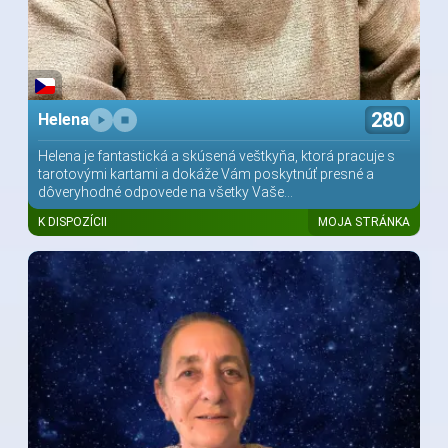
280
Helena
Helena je fantastická a skúsená veštkyňa, ktorá pracuje s
tarotovými kartami a dokáže Vám poskytnúť presné a
dôveryhodné odpovede na všetky Vaše...
K DISPOZÍCII
MOJA STRÁNKA