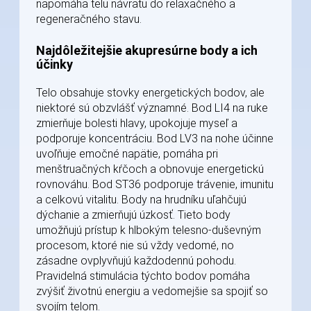
napomáha telu návratu do relaxačného a
regeneračného stavu.
Najdôležitejšie akupresúrne body a ich
účinky
Telo obsahuje stovky energetických bodov, ale
niektoré sú obzvlášť významné. Bod LI4 na ruke
zmierňuje bolesti hlavy, upokojuje myseľ a
podporuje koncentráciu. Bod LV3 na nohe účinne
uvoľňuje emočné napätie, pomáha pri
menštruačných kŕčoch a obnovuje energetickú
rovnováhu. Bod ST36 podporuje trávenie, imunitu
a celkovú vitalitu. Body na hrudníku uľahčujú
dýchanie a zmierňujú úzkosť. Tieto body
umožňujú prístup k hlbokým telesno-duševným
procesom, ktoré nie sú vždy vedomé, no
zásadne ovplyvňujú každodennú pohodu.
Pravidelná stimulácia týchto bodov pomáha
zvýšiť životnú energiu a vedomejšie sa spojiť so
svojím telom.