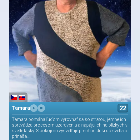
22
Tamara
Tamara pomáha ľuďom vyrovnať sa so stratou, jemne ich
sprevádza procesom uzdravenia a napája ich na blízkych v
svetle lásky. S pokojom vysvetľuje prechod duší do svetla a
prináša...