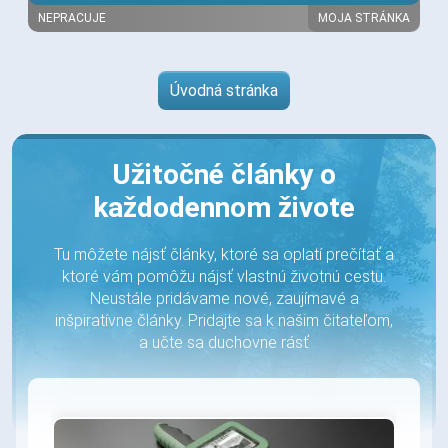
NEPRACUJE
MOJA STRÁNKA
Úvodná stránka
Užitočné články o
každodennom živote
Tu môžete nájsť články, ktoré sa oplatí prečítať a
ktoré vám pomôžu nájsť vlastnú životnú cestu.
Neustále pridávame nové, zaujímavé a
inšpiratívne články. Pridajte sa k našim čitateľom,
a učte sa duchovne rásť