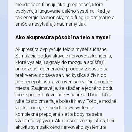
meridiánoch fungujú ako „prepínače“, ktoré
ovplyvňujú fungovanie celého systému. Keď je
tok energie harmonický, telo funguje optimálne a
emócie nevytvárajú nadmerný tlak.
Ako akupresúra pôsobí na telo a myseľ
Akupresúra ovplyvňuje telo a myseľ súčasne.
Stimulácia bodov aktivuje nervové zakončenia,
ktoré vysielajú signály do mozgu a spúšťajú
prirodzené regeneračné procesy. Zlepšuje sa
prekrvenie, dodáva sa viac kyslíka a živín do
ošetrenej oblasti, a zároveň sa uvoľňujú napäté
miesta. Zaujímavé je, že stlačenie jedného bodu
môže priniesť úľavu inde – napríklad bod LI4 na
ruke často zmierňuje bolesti hlavy. Toto je možné
vďaka tomu, že meridiánový systém je
komplexná prepojená sieť a body na seba
vzájomne vplývajú. Akupresúra znižuje stres, tlmí
aktivitu sympatického nervového systému a