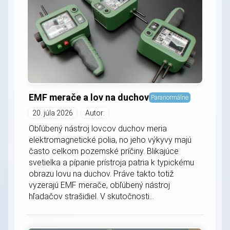
EMF merače a lov na duchov
Paranormálne
20. júla 2026
Autor:
Obľúbený nástroj lovcov duchov meria
elektromagnetické polia, no jeho výkyvy majú
často celkom pozemské príčiny. Blikajúce
svetielka a pípanie prístroja patria k typickému
obrazu lovu na duchov. Práve takto totiž
vyzerajú EMF merače, obľúbený nástroj
hľadačov strašidiel. V skutočnosti...