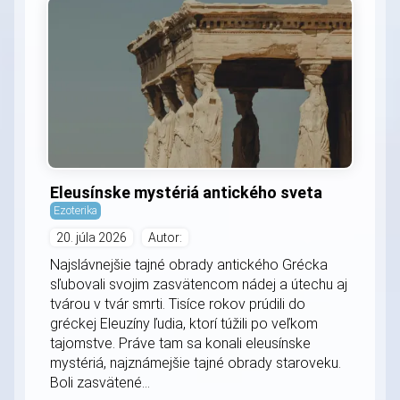
Eleusínske mystériá antického sveta
Ezoterika
20. júla 2026
Autor:
Najslávnejšie tajné obrady antického Grécka
sľubovali svojim zasvätencom nádej a útechu aj
tvárou v tvár smrti. Tisíce rokov prúdili do
gréckej Eleuzíny ľudia, ktorí túžili po veľkom
tajomstve. Práve tam sa konali eleusínske
mystériá, najznámejšie tajné obrady staroveku.
Boli zasvätené...