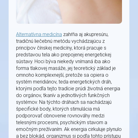
Alternatívna medicína
zahŕňa aj akupresúru,
tradičnú liečebnú metódu vychádzajúcu z
princípov čínskej medicíny, ktorá pracuje s
predstavou tela ako prepojenej energetickej
sústavy. Hoci býva niekedy vnímaná iba ako
forma tlakovej masáže, jej teoretický základ je
omnoho komplexnejší, pretože sa opiera o
systém meridiánov, teda energetických dráh,
ktorými podľa tejto tradície prúdi životná energia
do orgánov, tkanív a jednotlivých funkčných
systémov. Na týchto dráhach sa nachádzajú
špecifické body, ktorých stimulácia má
podporovať obnovenie rovnováhy medzi
telesnými procesmi, psychickým stavom a
emočným prežívaním. Ak energia cirkuluje plynulo
a bez blokád, organizmus si podľa tohto prístupu