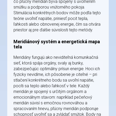
čo pľúcny meridián býva spojený s uvoľnením
smútku a podporou vnútorného pokoja.
Stimulácia konkrétnych bodov môže podľa tejto
teórie uvoľniť napätie, priniesť pocit tepla,
ľahkosti alebo obnovenej energie, čím sa otvára
priestor aj pre ďalšie súvislosti tejto metódy.
Meridiánový systém a energetická mapa
tela
Meridiány fungujú ako neviditeľná komunikačná
sieť, ktorá spája orgány, svaly aj bunky,
zabezpečujúc optimálny prísun energie. Hoci ich
fyzicky nevidíme, ich pôsobenie je citeľné – pri
stlačení konkrétneho bodu sa uvoľní napätie,
pocíti sa teplo alebo ľahkosť v tele. Každý
meridián je spojený s určitým orgánom a
emocionálnym stavom: napríklad pečeňový
meridián súvisí s emočnou rovnováhou a
spracovaním hnevu, pľúcny meridián podporuje
schopnosť uvoľniť sa a zvládať smútok. Body na