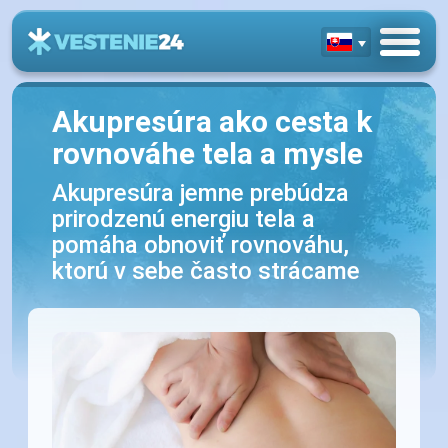
Akupresúra ako cesta k
rovnováhe tela a mysle
Akupresúra jemne prebúdza
prirodzenú energiu tela a
pomáha obnoviť rovnováhu,
ktorú v sebe často strácame