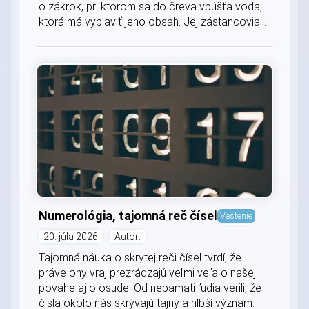
o zákrok, pri ktorom sa do čreva vpúšťa voda,
ktorá má vyplaviť jeho obsah. Jej zástancovia...
Numerológia, tajomná reč čísel
Veštenie
20. júla 2026
Autor:
Tajomná náuka o skrytej reči čísel tvrdí, že
práve ony vraj prezrádzajú veľmi veľa o našej
povahe aj o osude. Od nepamäti ľudia verili, že
čísla okolo nás skrývajú tajný a hlbší význam.