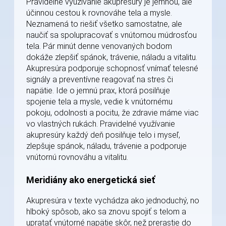
Pravidelné využívanie akupresúry je jemnou, ale
účinnou cestou k rovnováhe tela a mysle.
Neznamená to riešiť všetko samostatne, ale
naučiť sa spolupracovať s vnútornou múdrosťou
tela. Pár minút denne venovaných bodom
dokáže zlepšiť spánok, trávenie, náladu a vitalitu.
Akupresúra podporuje schopnosť vnímať telesné
signály a preventívne reagovať na stres či
napätie. Ide o jemnú prax, ktorá posilňuje
spojenie tela a mysle, vedie k vnútornému
pokoju, odolnosti a pocitu, že zdravie máme viac
vo vlastných rukách. Pravidelné využívanie
akupresúry každý deň posilňuje telo i myseľ,
zlepšuje spánok, náladu, trávenie a podporuje
vnútornú rovnováhu a vitalitu.
Meridiány ako energetická sieť
Akupresúra v texte vychádza ako jednoduchý, no
hlboký spôsob, ako sa znovu spojiť s telom a
upratať vnútorné napätie skôr, než prerastie do