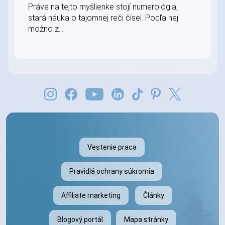
Práve na tejto myšlienke stojí numerológia,
stará náuka o tajomnej reči čísel. Podľa nej
možno z...
Vestenie praca
Pravidlá ochrany súkromia
Affiliate marketing
Články
Blogový portál
Mapa stránky