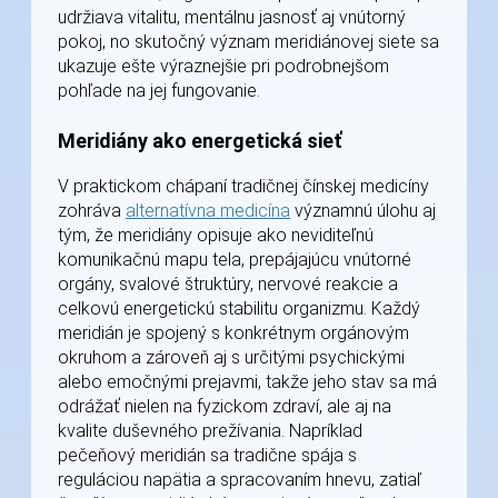
udržiava vitalitu, mentálnu jasnosť aj vnútorný
pokoj, no skutočný význam meridiánovej siete sa
ukazuje ešte výraznejšie pri podrobnejšom
pohľade na jej fungovanie.
Meridiány ako energetická sieť
V praktickom chápaní tradičnej čínskej medicíny
zohráva
alternatívna medicína
významnú úlohu aj
tým, že meridiány opisuje ako neviditeľnú
komunikačnú mapu tela, prepájajúcu vnútorné
orgány, svalové štruktúry, nervové reakcie a
celkovú energetickú stabilitu organizmu. Každý
meridián je spojený s konkrétnym orgánovým
okruhom a zároveň aj s určitými psychickými
alebo emočnými prejavmi, takže jeho stav sa má
odrážať nielen na fyzickom zdraví, ale aj na
kvalite duševného prežívania. Napríklad
pečeňový meridián sa tradične spája s
reguláciou napätia a spracovaním hnevu, zatiaľ