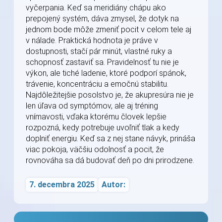
vyčerpania. Keď sa meridiány chápu ako
prepojený systém, dáva zmysel, že dotyk na
jednom bode môže zmeniť pocit v celom tele aj
v nálade. Praktická hodnota je práve v
dostupnosti, stačí pár minút, vlastné ruky a
schopnosť zastaviť sa. Pravidelnosť tu nie je
výkon, ale tiché ladenie, ktoré podporí spánok,
trávenie, koncentráciu a emočnú stabilitu.
Najdôležitejšie posolstvo je, že akupresúra nie je
len úľava od symptómov, ale aj tréning
vnímavosti, vďaka ktorému človek lepšie
rozpozná, kedy potrebuje uvoľniť tlak a kedy
doplniť energiu. Keď sa z nej stane návyk, prináša
viac pokoja, väčšiu odolnosť a pocit, že
rovnováha sa dá budovať deň po dni prirodzene.
7. decembra 2025
Autor: