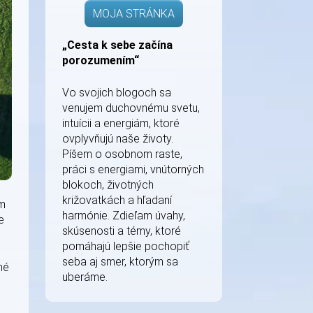
MOJA STRÁNKA
„Cesta k sebe začína
porozumením“
Vo svojich blogoch sa
venujem duchovnému svetu,
intuícii a energiám, ktoré
ovplyvňujú naše životy.
Píšem o osobnom raste,
práci s energiami, vnútorných
blokoch, životných
križovatkách a hľadaní
ým
harmónie. Zdieľam úvahy,
e
skúsenosti a témy, ktoré
pomáhajú lepšie pochopiť
seba aj smer, ktorým sa
né
uberáme.