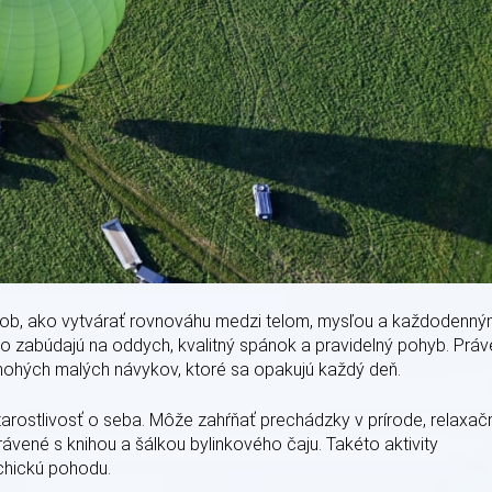
ôsob, ako vytvárať rovnováhu medzi telom, mysľou a každodenn
to zabúdajú na oddych, kvalitný spánok a pravidelný pohyb. Práv
mnohých malých návykov, ktoré sa opakujú každý deň.
arostlivosť o seba. Môže zahŕňať prechádzky v prírode, relaxač
trávené s knihou a šálkou bylinkového čaju. Takéto aktivity
chickú pohodu.