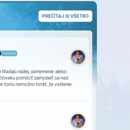
PREČÍTAJ SI VŠETKO
i
Veštenie
 hľadajú nádej, usmernenie alebo
u človeku pomôcť zamyslieť sa nad
k tomu nemožno tvrdiť, že veštenie...