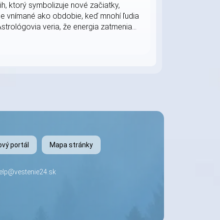
, ktorý symbolizuje nové začiatky,
e vnímané ako obdobie, keď mnohí ľudia
strológovia veria, že energia zatmenia...
vý portál
Mapa stránky
elp@vestenie24.sk