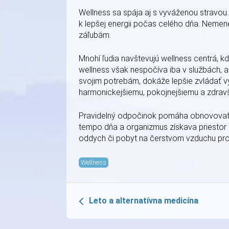
Wellness sa spája aj s vyváženou stravou.
k lepšej energii počas celého dňa. Nemen
záľubám.
Mnohí ľudia navštevujú wellness centrá, 
wellness však nespočíva iba v službách, 
svojim potrebám, dokáže lepšie zvládať vý
harmonickejšiemu, pokojnejšiemu a zdrav
Pravidelný odpočinok pomáha obnovovať s
tempo dňa a organizmus získava priestor 
oddych či pobyt na čerstvom vzduchu pro
Wellness
Leto a alternatívna medicína