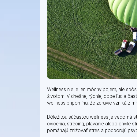
Wellness nie je len módny pojem, ale sp
životom. V dnešnej rýchlej dobe ľudia čas
wellness pripomína, že zdravie vzniká z 
Dôležitou súčasťou wellness je vedomá st
cvičenia, strečing, plávanie alebo chvíle s
pomáhajú znižovať stres a podporujú psy