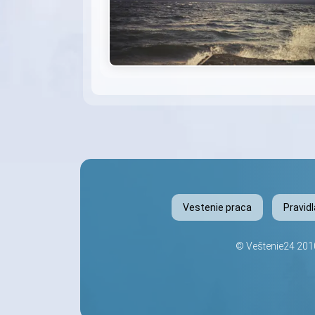
Vestenie praca
Pravid
©
Veštenie24
2010