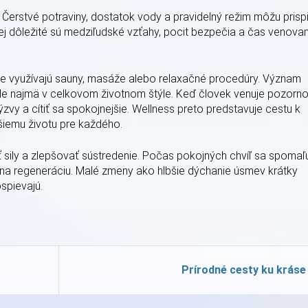
 Čerstvé potraviny, dostatok vody a pravidelný režim môžu prisp
ej dôležité sú medziľudské vzťahy, pocit bezpečia a čas venova
kde využívajú sauny, masáže alebo relaxačné procedúry. Význam
ale najmä v celkovom životnom štýle. Keď človek venuje pozorn
zvy a cítiť sa spokojnejšie. Wellness preto predstavuje cestu k
šiemu životu pre každého.
ily a zlepšovať sústredenie. Počas pokojných chvíľ sa spomaľ
na regeneráciu. Malé zmeny ako hlbšie dýchanie úsmev krátky
spievajú.
Prírodné cesty ku kráse