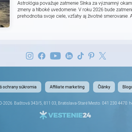
Astrológia považuje zatmenie Slnka za významný okamih
zmeny a hlboké uvedomenie. V roku 2026 bude zatmeni
prehodnotia svoje ciele, vzťahy aj životné smerovanie. A
lá ochrany súkromia
Affiliate marketing
Články
Blogo
-2026. Baštová 343/5, 811 03, Bratislava-Staré Mesto.
041 230 4470
.
h