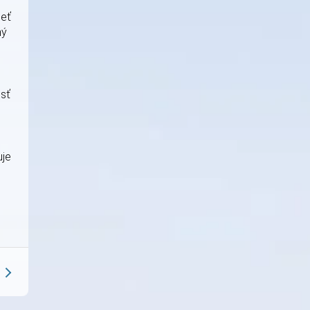
ieť
ný
osť
uje