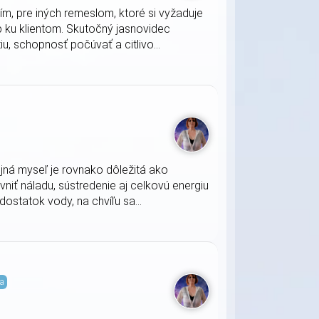
m, pre iných remeslom, ktoré si vyžaduje
 ku klientom. Skutočný jasnovidec
iu, schopnosť počúvať a citlivo...
jná myseľ je rovnako dôležitá ako
vniť náladu, sústredenie aj celkovú energiu
statok vody, na chvíľu sa...
ia