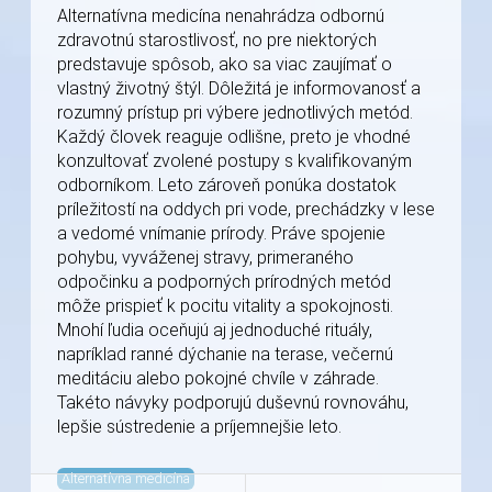
Alternatívna medicína nenahrádza odbornú
zdravotnú starostlivosť, no pre niektorých
predstavuje spôsob, ako sa viac zaujímať o
vlastný životný štýl. Dôležitá je informovanosť a
rozumný prístup pri výbere jednotlivých metód.
Každý človek reaguje odlišne, preto je vhodné
konzultovať zvolené postupy s kvalifikovaným
odborníkom. Leto zároveň ponúka dostatok
príležitostí na oddych pri vode, prechádzky v lese
a vedomé vnímanie prírody. Práve spojenie
pohybu, vyváženej stravy, primeraného
odpočinku a podporných prírodných metód
môže prispieť k pocitu vitality a spokojnosti.
Mnohí ľudia oceňujú aj jednoduché rituály,
napríklad ranné dýchanie na terase, večernú
meditáciu alebo pokojné chvíle v záhrade.
Takéto návyky podporujú duševnú rovnováhu,
lepšie sústredenie a príjemnejšie leto.
Alternatívna medicína