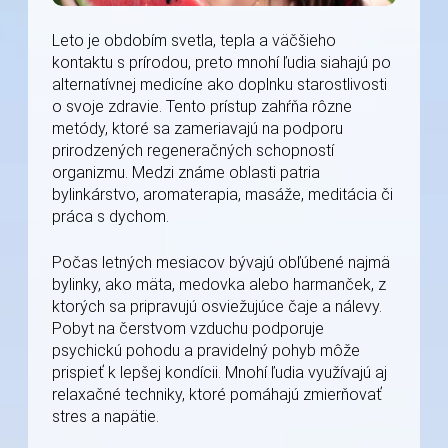
Leto je obdobím svetla, tepla a väčšieho
kontaktu s prírodou, preto mnohí ľudia siahajú po
alternatívnej medicíne ako doplnku starostlivosti
o svoje zdravie. Tento prístup zahŕňa rôzne
metódy, ktoré sa zameriavajú na podporu
prirodzených regeneračných schopností
organizmu. Medzi známe oblasti patria
bylinkárstvo, aromaterapia, masáže, meditácia či
práca s dychom.
Počas letných mesiacov bývajú obľúbené najmä
bylinky, ako mäta, medovka alebo harmanček, z
ktorých sa pripravujú osviežujúce čaje a nálevy.
Pobyt na čerstvom vzduchu podporuje
psychickú pohodu a pravidelný pohyb môže
prispieť k lepšej kondícii. Mnohí ľudia využívajú aj
relaxačné techniky, ktoré pomáhajú zmierňovať
stres a napätie.