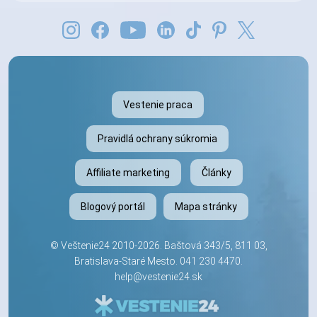
Vestenie praca
Pravidlá ochrany súkromia
Affiliate marketing
Články
Blogový portál
Mapa stránky
©
Veštenie24
2010-2026. Baštová 343/5, 811 03,
Bratislava-Staré Mesto.
041 230 4470
.
help@vestenie24.sk