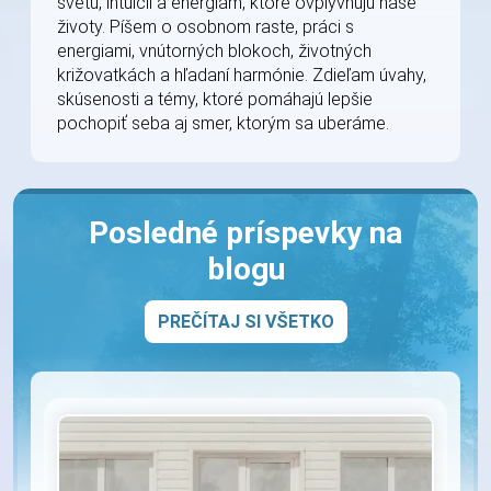
svetu, intuícii a energiám, ktoré ovplyvňujú naše
životy. Píšem o osobnom raste, práci s
energiami, vnútorných blokoch, životných
križovatkách a hľadaní harmónie. Zdieľam úvahy,
skúsenosti a témy, ktoré pomáhajú lepšie
pochopiť seba aj smer, ktorým sa uberáme.
Posledné príspevky na
blogu
PREČÍTAJ SI VŠETKO