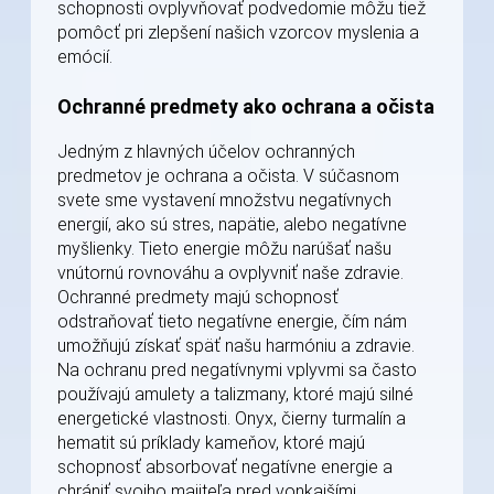
schopnosti ovplyvňovať podvedomie môžu tiež
pomôcť pri zlepšení našich vzorcov myslenia a
emócií.
Ochranné predmety ako ochrana a očista
Jedným z hlavných účelov ochranných
predmetov je ochrana a očista. V súčasnom
svete sme vystavení množstvu negatívnych
energií, ako sú stres, napätie, alebo negatívne
myšlienky. Tieto energie môžu narúšať našu
vnútornú rovnováhu a ovplyvniť naše zdravie.
Ochranné predmety majú schopnosť
odstraňovať tieto negatívne energie, čím nám
umožňujú získať späť našu harmóniu a zdravie.
Na ochranu pred negatívnymi vplyvmi sa často
používajú amulety a talizmany, ktoré majú silné
energetické vlastnosti. Onyx, čierny turmalín a
hematit sú príklady kameňov, ktoré majú
schopnosť absorbovať negatívne energie a
chrániť svojho majiteľa pred vonkajšími