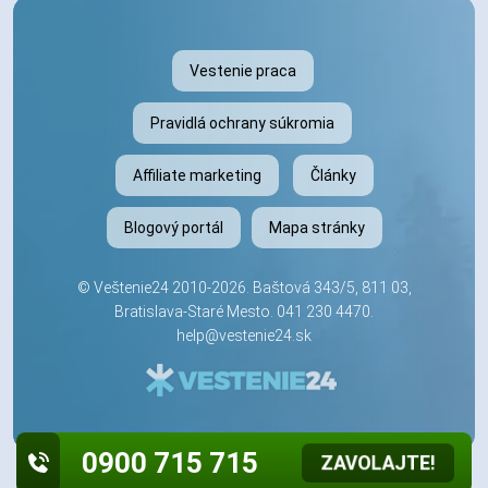
Vestenie praca
Pravidlá ochrany súkromia
Affiliate marketing
Články
Blogový portál
Mapa stránky
©
Veštenie24
2010-2026. Baštová 343/5, 811 03,
Bratislava-Staré Mesto.
041 230 4470
.
help@vestenie24.sk
0900 715 715
ZAVOLAJTE!