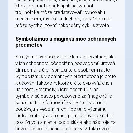
ktorá predmet nosí. Napríklad symbol
trojuholníka môže predstavovať rovnováhu
medzi telom, mysľou a duchom, zatiaľ čo kruh
môže symbolizovať nekonečný cyklus života.
Symbolizmus a magická moc ochranných
predmetov
Sila týchto symbolov nie je len v ich vzhľade, ale
v ich schopnosti pôsobiť na podvedomú úroveň,
čím pomáhajú pri spiritualite a osobnom raste.
Symbolizmus v ochranných predmetoch je preto
kľúčovým faktorom, ktorý určite ovplyvňuje ich
účinnosť. Predmety, ktoré obsahujú silné
symboly, sú často považované za "magické" a
schopné transformovať životy ľudí, ktorí ich
používajú s vedomím ich hlbokého významu.
Tieto symboly a ich energia môžu byť nositeľmi
pozitívnych zmien a často slúžia ako nástroje na
privolanie požehnania a ochrany. Vďaka svojej