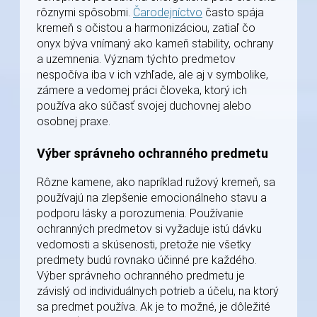
rôznymi spôsobmi.
Čarodejníctvo
často spája
kremeň s očistou a harmonizáciou, zatiaľ čo
onyx býva vnímaný ako kameň stability, ochrany
a uzemnenia. Význam týchto predmetov
nespočíva iba v ich vzhľade, ale aj v symbolike,
zámere a vedomej práci človeka, ktorý ich
používa ako súčasť svojej duchovnej alebo
osobnej praxe.
Výber správneho ochranného predmetu
Rôzne kamene, ako napríklad ružový kremeň, sa
používajú na zlepšenie emocionálneho stavu a
podporu lásky a porozumenia. Používanie
ochranných predmetov si vyžaduje istú dávku
vedomosti a skúsenosti, pretože nie všetky
predmety budú rovnako účinné pre každého.
Výber správneho ochranného predmetu je
závislý od individuálnych potrieb a účelu, na ktorý
sa predmet používa. Ak je to možné, je dôležité