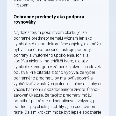
hrozbami.
Ochranné predmety ako podpora
rovnováhy
Najdôležitejším posolstvom článku je, že
ochranné predmety nemajú význam len ako
symbolické alebo dekoratívne objekty, ale môžu
byť vnímané ako osobné nástroje podpory,
ochrany a vnútorného upokojenia. Ich sila
spočíva nielen v materiáli či tvare, ale aj v
symbolike, energii a v zámere, s akým ich človek
používa. Pre čitateľa z toho vyplýva, že výber
ochranného predmetu by mal byť vedomý a
vychádzať z vlastných potrieb, intuície a snahy o
väčšiu harmóniu v každodennom živote. Článok
zároveň ukazuje, že takéto predmety môžu
pomáhať pri očiste od negatívnych vplyvov, pri
posilnení psychickej stability aj pri duchovnom
raste. Ďalším krokom môže byť lepšie spoznanie