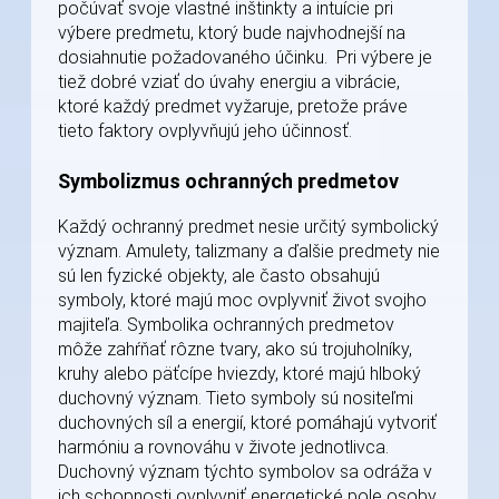
počúvať svoje vlastné inštinkty a intuície pri
výbere predmetu, ktorý bude najvhodnejší na
dosiahnutie požadovaného účinku. Pri výbere je
tiež dobré vziať do úvahy energiu a vibrácie,
ktoré každý predmet vyžaruje, pretože práve
tieto faktory ovplyvňujú jeho účinnosť.
Symbolizmus ochranných predmetov
Každý ochranný predmet nesie určitý symbolický
význam. Amulety, talizmany a ďalšie predmety nie
sú len fyzické objekty, ale často obsahujú
symboly, ktoré majú moc ovplyvniť život svojho
majiteľa. Symbolika ochranných predmetov
môže zahŕňať rôzne tvary, ako sú trojuholníky,
kruhy alebo päťcípe hviezdy, ktoré majú hlboký
duchovný význam. Tieto symboly sú nositeľmi
duchovných síl a energií, ktoré pomáhajú vytvoriť
harmóniu a rovnováhu v živote jednotlivca.
Duchovný význam týchto symbolov sa odráža v
ich schopnosti ovplyvniť energetické pole osoby,