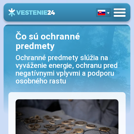
Čo sú ochranné
predmety
Ochranné predmety slúžia na
vyváženie energie, ochranu pred
negatívnymi vplyvmi a podporu
osobného rastu