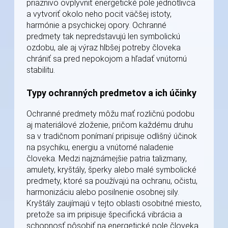
priaznivo ovplyvniť energetické pole jednotlivca
a vytvoriť okolo neho pocit väčšej istoty,
harmónie a psychickej opory. Ochranné
predmety tak nepredstavujú len symbolickú
ozdobu, ale aj výraz hlbšej potreby človeka
chrániť sa pred nepokojom a hľadať vnútornú
stabilitu.
Typy ochranných predmetov a ich účinky
Ochranné predmety môžu mať rozličnú podobu
aj materiálové zloženie, pričom každému druhu
sa v tradičnom ponímaní pripisuje odlišný účinok
na psychiku, energiu a vnútorné naladenie
človeka. Medzi najznámejšie patria talizmany,
amulety, kryštály, šperky alebo malé symbolické
predmety, ktoré sa používajú na ochranu, očistu,
harmonizáciu alebo posilnenie osobnej sily.
Kryštály zaujímajú v tejto oblasti osobitné miesto,
pretože sa im pripisuje špecifická vibrácia a
schopnosť pôsobiť na energetické pole človeka