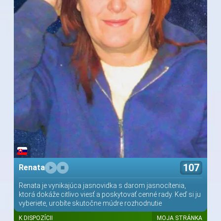
107
Renata
Renata je vynikajúca jasnovidka s darom jasnocítenia,
ktorá dokáže citlivo viesť a poskytovať cenné rady. Keď si ju
vyberiete, urobíte skutočne múdre rozhodnutie
K DISPOZÍCII
MOJA STRÁNKA