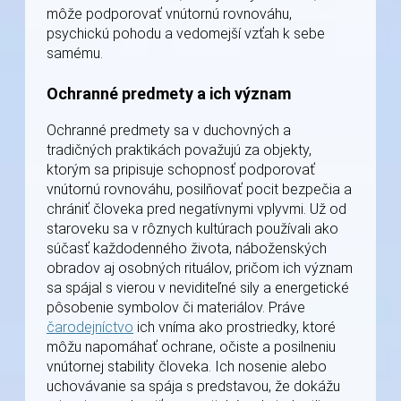
môže podporovať vnútornú rovnováhu,
psychickú pohodu a vedomejší vzťah k sebe
samému.
Ochranné predmety a ich význam
Ochranné predmety sa v duchovných a
tradičných praktikách považujú za objekty,
ktorým sa pripisuje schopnosť podporovať
vnútornú rovnováhu, posilňovať pocit bezpečia a
chrániť človeka pred negatívnymi vplyvmi. Už od
staroveku sa v rôznych kultúrach používali ako
súčasť každodenného života, náboženských
obradov aj osobných rituálov, pričom ich význam
sa spájal s vierou v neviditeľné sily a energetické
pôsobenie symbolov či materiálov. Práve
čarodejníctvo
ich vníma ako prostriedky, ktoré
môžu napomáhať ochrane, očiste a posilneniu
vnútornej stability človeka. Ich nosenie alebo
uchovávanie sa spája s predstavou, že dokážu