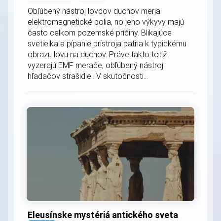
Obľúbený nástroj lovcov duchov meria
elektromagnetické polia, no jeho výkyvy majú
často celkom pozemské príčiny. Blikajúce
svetielka a pípanie prístroja patria k typickému
obrazu lovu na duchov. Práve takto totiž
vyzerajú EMF merače, obľúbený nástroj
hľadačov strašidiel. V skutočnosti...
Eleusínske mystériá antického sveta