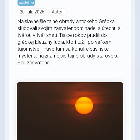
Ezoterika
20. júla 2026
Autor:
Najslávnejšie tajné obrady antického Grécka
sľubovali svojim zasvätencom nádej a útechu aj
tvárou v tvár smrti. Tisíce rokov prúdili do
gréckej Eleuzíny ľudia, ktorí túžili po veľkom
tajomstve. Práve tam sa konali eleusínske
mystériá, najznámejšie tajné obrady staroveku.
Boli zasvätené...