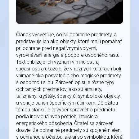
Článok vysvetľuje, čo sú ochranné predmety, a
predstavuje ich ako objekty, ktoré majú pomáhať
pri ochrane pred negatívnymi vplyvmi,
vyrovnávaní energie a podpore osobného rastu.
Text približuje ich význam v minulosti aj
súčasnosti a ukazuje, že v rôznych kultúrach boli
vnímané ako posvätné alebo magické predmety
s osobitnou silou. Zároveň opisuje rôzne typy
ochranných predmetov, ako sú amulety,
talizmany, kryštály, šperky či symbolické objekty,
a venuje sa ich špecifickým účinkom. Dôležitou
témou článku je aj výber správneho predmetu
podľa individuálnych potrieb, intuície a
energetického pôsobenia. Čitateľ sa zároveň
dozvie, že ochranné predmety sú spojené nielen
s ochranou a očistou, ale aj so symbolikou, ktorá