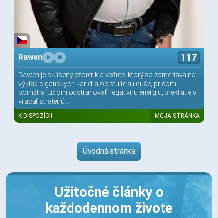
117
Rawen
Rawen je skúsený ezoterik a veštec, ktorý sa zameriava na
výklad cigánskych kariet a očistu tela i duše, pričom
pomáha ľuďom odstraňovať negatívnu energiu, prekliatie a
vracať stratenú...
K DISPOZÍCII
MOJA STRÁNKA
Úvodná stránka
Užitočné články o
každodennom živote