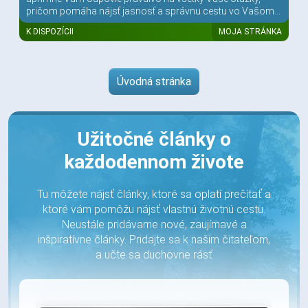
pričom pomáha nájsť jasnosť a správnu cestu vo Vašom...
K DISPOZÍCII
MOJA STRÁNKA
Úvodná stránka
Užitočné články o
každodennom živote
Tu môžete nájsť články, ktoré sa oplatí prečítať a
ktoré vám pomôžu nájsť vlastnú životnú cestu.
Neustále pridávame nové, zaujímavé a
inšpiratívne články. Pridajte sa k našim čitateľom,
a učte sa duchovne rásť