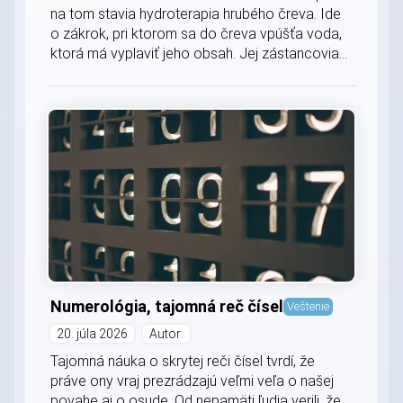
na tom stavia hydroterapia hrubého čreva. Ide
o zákrok, pri ktorom sa do čreva vpúšťa voda,
ktorá má vyplaviť jeho obsah. Jej zástancovia...
Numerológia, tajomná reč čísel
Veštenie
20. júla 2026
Autor:
Tajomná náuka o skrytej reči čísel tvrdí, že
práve ony vraj prezrádzajú veľmi veľa o našej
povahe aj o osude. Od nepamäti ľudia verili, že