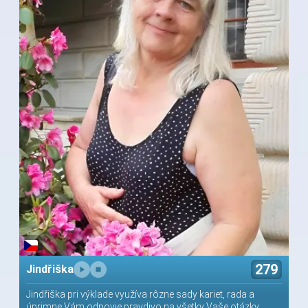
279
Jindřiška
Jindřiška pri výklade využíva rôzne sady kariet, rada a
úprimne Vám odpovie pravdivo na všetky Vaše otázky,