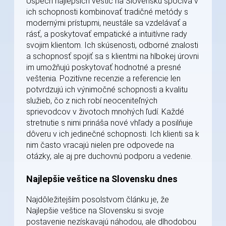
Úspech najlepších veštíc na Slovensku spočíva v
ich schopnosti kombinovať tradičné metódy s
modernými prístupmi, neustále sa vzdelávať a
rásť, a poskytovať empatické a intuitívne rady
svojim klientom. Ich skúsenosti, odborné znalosti
a schopnosť spojiť sa s klientmi na hlbokej úrovni
im umožňujú poskytovať hodnotné a presné
veštenia. Pozitívne recenzie a referencie len
potvrdzujú ich výnimočné schopnosti a kvalitu
služieb, čo z nich robí neoceniteľných
sprievodcov v životoch mnohých ľudí. Každé
stretnutie s nimi prináša nové vhľady a posilňuje
dôveru v ich jedinečné schopnosti. Ich klienti sa k
nim často vracajú nielen pre odpovede na
otázky, ale aj pre duchovnú podporu a vedenie.
Najlepšie veštice na Slovensku dnes
Najdôležitejším posolstvom článku je, že
Najlepšie veštice na Slovensku si svoje
postavenie nezískavajú náhodou, ale dlhodobou