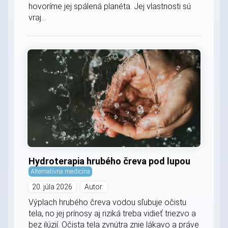
hovoríme jej spálená planéta. Jej vlastnosti sú
vraj...
Hydroterapia hrubého čreva pod lupou
Alternatívna medicína
20. júla 2026
Autor:
Výplach hrubého čreva vodou sľubuje očistu
tela, no jej prínosy aj riziká treba vidieť triezvo a
bez ilúzií. Očista tela zvnútra znie lákavo a práve