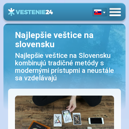
Najlepšie veštice na
slovensku
Najlepšie veštice na Slovensku
kombinujú tradičné metódy s
modernými prístupmi a neustále
sa vzdelávajú