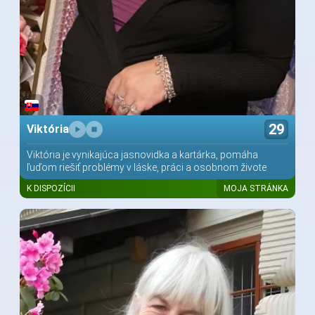
29
Viktória
Viktória je vynikajúca jasnovidka a kartárka, pomáha
ľuďom riešiť problémy v láske, práci a osobnom živote
K DISPOZÍCII
MOJA STRÁNKA