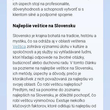
ich úspech stojí na profesionalite,
dôveryhodnosti a schopnosti vytvoriť si s
klientom silné a podporné spojenie.
Najlepšie veštice na Slovensku
Slovensko je krajina bohatá na tradície, históriu a
mystiku, čo sa odráža aj v oblasti veštenia.
Veštica
zohráva významnú úlohu v kultúre a
spoločnosti a jej služby sú vyhľadávané ľuďmi,
ktorí hľadajú odpovede na životné otázky,
budúcnosť alebo duchovnú radu. V tomto článku
sa pozrieme na najlepšie veštice na Slovensku,
ich metódy, úspechy a dôvody, prečo je
ktorákoľvek z nich považovaná za najlepšiu vo
svojej oblasti. Čo robí vešticu najlepšou?
Predtým, než sa ponoríme do zoznamu
najlepších na Slovensku, je dôležité pochopiť, čo
robí vešticu výnimočnou. Existuje niekoľko
kľúčových faktorov, ktoré odlišujú tú najlepšiu od