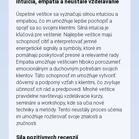
Intuícia, empatia a neustále vzdelávanie
Úspešné veštice sa vyznačujú silnou intuíciou a
empatiou, čo im umožňuje lepšie pochopiť a
spojiť sa so svojimi klientmi. Silná intuícia je
kľúčová pre veštenie. Najlepšie veštice majú
schopnosť cítiť a interpretovať jemné
energetické signály a symboly, ktoré im
pomáhajú poskytovať presné a relevantné rady.
Empatia umožňuje vešticiam hlboko porozumieť
emocionálnym a duchovným potrebám svojich
klientov. Táto schopnosť im umožňuje vytvoriť
dôverný a podporný vzťah s klientmi, čo zvyšuje
účinnosť ich rád a predpovedí. Mnohé veštice
pravidelne navštevujú vzdelávacie kurzy,
semináre a workshopy, kde sa učia nové
techniky a metódy. Tento neustály proces učenia
im umožňuje rozširovať svoje znalosti a
zručnosti.
Sila pozitívnych recenzií