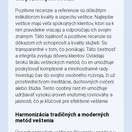
Pozitívne recenzie a referencie sú dôležitým
indikátorom kvality a úspechu veštice. Najlepšie
veštice majú veľa spokojných klientov, ktorí sa k
nim pravidelne vracajú a odporúčajú ich svojim
známym. Táto lojálnosť a pozitívne recenzie sú
dôkazom ich schopností a kvality služieb. Sú
transparentné v tom, čo ponúkajú. Táto čestnosť
a integrita zvyšujú dôveru klientov. Ovládajú
širokú škálu vešteckých metód, čo im umožňuje
poskytovať komplexné a mnohostranné rady.
Investujú čas do svojho osobného rozvoja, či už
prostredníctvom meditácie, duchovných cvičení
alebo štúdia. Tento osobný rast im umožňuje
udržiavať vysokú úroveň vnútornej rovnováhy a
jasnosti, čo je kľúčové pre efektívne veštenie.
Harmonizácia tradičných a moderných
metód veštenia