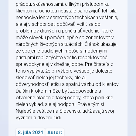
prácou, skúsenosťami, citlivým prístupom ku
klientom a ochotou neustále sa rozvíjať. Ich sila
nespočíva len v samotných technikách veštenia,
ale aj v schopnosti počúvať, vcítiť sa do
problémov druhých a ponúknuť vedenie, ktoré
môže človeku pomôcť lepšie sa zorientovať v
náročných životných situáciách. Článok ukazuje,
že spojenie tradičných metód s modernými
prístupmi robí z týchto veštíc rešpektované
sprievodkyne aj v dnešnej dobe. Pre čitateľa z
toho vyplýva, že pri výbere veštice je dôležité
sledovať nielen jej techniky, ale aj
dôveryhodnosť, etiku a spätnú väzbu od klientov.
Ďalším krokom môže byť zodpovedné a
otvorené hľadanie takej osoby, ktorá ponúkne
nielen výklad, ale aj podporu. Práve tým si
Najlepšie veštice na Slovensku udržiavajú svoj
význam a dôveru ľudí.
8. júla 2024
Autor: