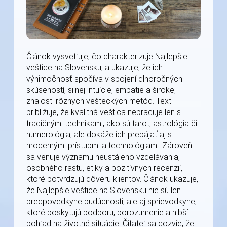
Článok vysvetľuje, čo charakterizuje Najlepšie
veštice na Slovensku, a ukazuje, že ich
výnimočnosť spočíva v spojení dlhoročných
skúseností, silnej intuície, empatie a širokej
znalosti rôznych vešteckých metód. Text
približuje, že kvalitná veštica nepracuje len s
tradičnými technikami, ako sú tarot, astrológia či
numerológia, ale dokáže ich prepájať aj s
modernými prístupmi a technológiami. Zároveň
sa venuje významu neustáleho vzdelávania,
osobného rastu, etiky a pozitívnych recenzií,
ktoré potvrdzujú dôveru klientov. Článok ukazuje,
že Najlepšie veštice na Slovensku nie sú len
predpovedkyne budúcnosti, ale aj sprievodkyne,
ktoré poskytujú podporu, porozumenie a hlbší
pohľad na životné situácie. Čitateľ sa dozvie, že