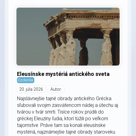
Eleusínske mystériá antického sveta
Ezoterika
20. júla 2026
Autor:
Najslávnejšie tajné obrady antického Grécka
sľubovali svojim zasvätencom nádej a útechu aj
tvárou v tvár smrti. Tisíce rokov prúdili do
gréckej Eleuzíny ľudia, ktorí túžili po veľkom
tajomstve. Práve tam sa konali eleusínske
mystériá, najznámejšie tajné obrady staroveku.