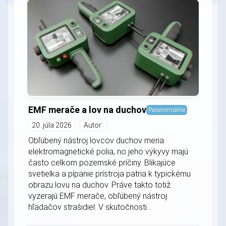
EMF merače a lov na duchov
Paranormálne
20. júla 2026
Autor:
Obľúbený nástroj lovcov duchov meria
elektromagnetické polia, no jeho výkyvy majú
často celkom pozemské príčiny. Blikajúce
svetielka a pípanie prístroja patria k typickému
obrazu lovu na duchov. Práve takto totiž
vyzerajú EMF merače, obľúbený nástroj
hľadačov strašidiel. V skutočnosti...